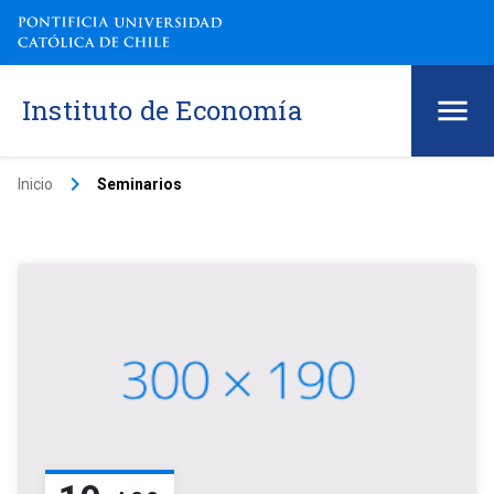
Instituto de Economía
keyboard_arrow_right
Inicio
Seminarios