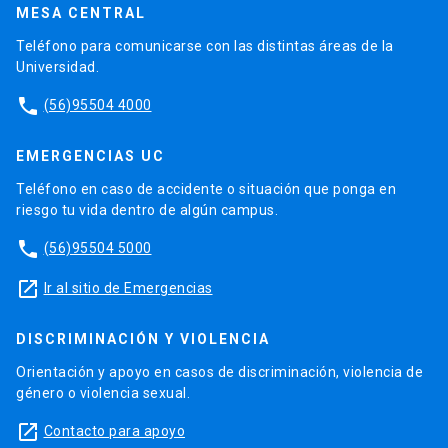
MESA CENTRAL
Teléfono para comunicarse con las distintas áreas de la
Universidad.
phone
(56)95504 4000
EMERGENCIAS UC
Teléfono en caso de accidente o situación que ponga en
riesgo tu vida dentro de algún campus.
phone
(56)95504 5000
launch
Ir al sitio de Emergencias
DISCRIMINACIÓN Y VIOLENCIA
Orientación y apoyo en casos de discriminación, violencia de
género o violencia sexual.
launch
Contacto para apoyo