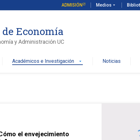
ADMISIÓN
Medios
arrow_drop_down
Biblio
o de Economía
nomía y Administración UC
Académicos e Investigación
Noticias
arrow_drop_down
 Cómo el envejecimiento