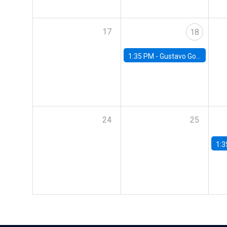
17
18
1:35 PM -
Gustavo González, Banco Central de Chile
24
25
1:3