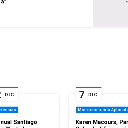
ia”
2
7
DIC
DIC
erencias
Microeconomía Aplicad
nnual Santiago
Karen Macours, Par