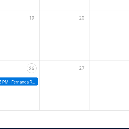
19
20
27
26
5 PM -
Fernanda Rojas Ampuero, University of Wisconsin-Madison