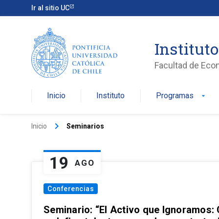
Ir al sitio UC
Institut
Facultad de Eco
Inicio
Instituto
Programas
arrow_drop_down
keyboard_arrow_right
Inicio
Seminarios
19
AGO
Conferencias
Seminario: “El Activo que Ignoramos: