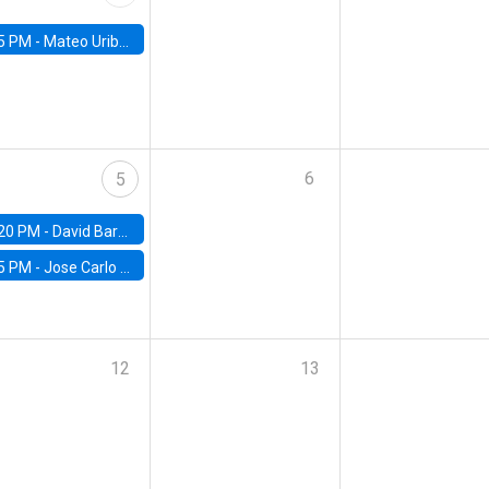
5 PM -
Mateo Uribe-Castro, Universidad de los Andes (Colombia)
6
5
20 PM -
David Bardey, Universidad de los Andes - CEDE
5 PM -
Jose Carlo Bermudez, UC (ME) & World Bank
12
13