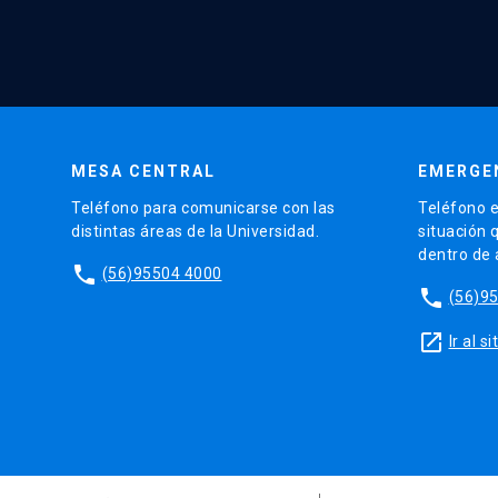
MESA CENTRAL
EMERGE
Teléfono para comunicarse con las
Teléfono e
distintas áreas de la Universidad.
situación 
dentro de
phone
(56)95504 4000
phone
(56)9
launch
Ir al 