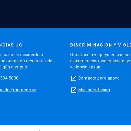
NCIAS UC
DISCRIMINACIÓN Y VIOL
n caso de accidente o
Orientación y apoyo en casos 
que ponga en riesgo tu vida
discriminación, violencia de g
 algún campus.
violencia sexual.
launch
5504 5000
Contacto para apoyo
launch
sitio de Emergencias
Más orientación