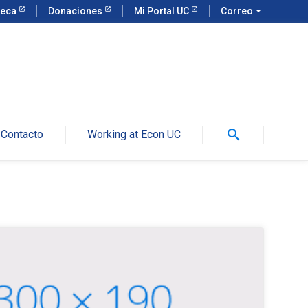
teca
Donaciones
Mi Portal UC
Correo
arrow_drop_down
search
Contacto
Working at Econ UC