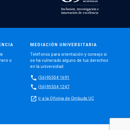
ENCIA
MEDIACIÓN UNIVERSITARIA
de
Teléfonos para orientación y consejo si
énero o
se ha vulnerado alguno de tus derechos
en la universidad.
phone
(56)95504 1691
phone
(56)95504 1247
launch
Ir a la Oficina de Ombuds UC