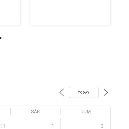
>
TODAY
SÁB
DOM
31
1
2