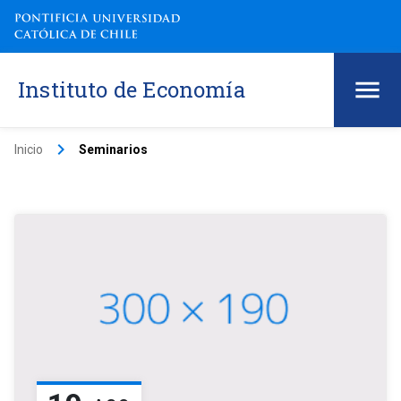
Instituto de Economía
keyboard_arrow_right
Inicio
Seminarios