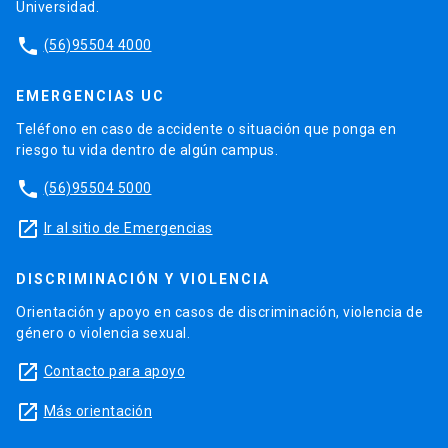
Universidad.
phone
(56)95504 4000
EMERGENCIAS UC
Teléfono en caso de accidente o situación que ponga en
riesgo tu vida dentro de algún campus.
phone
(56)95504 5000
launch
Ir al sitio de Emergencias
DISCRIMINACIÓN Y VIOLENCIA
Orientación y apoyo en casos de discriminación, violencia de
género o violencia sexual.
launch
Contacto para apoyo
launch
Más orientación