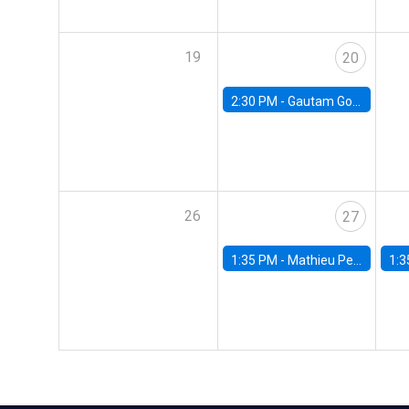
19
20
2:30 PM -
Gautam Gowrisankaran, Columbia University
26
27
1:35 PM -
Mathieu Pedemonte, IDB
1:3