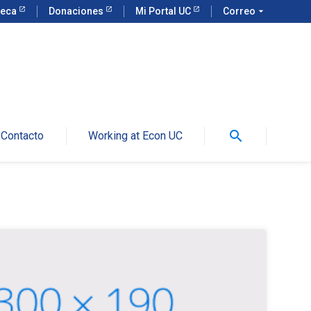
teca
Donaciones
Mi Portal UC
Correo
arrow_drop_down
search
Contacto
Working at Econ UC