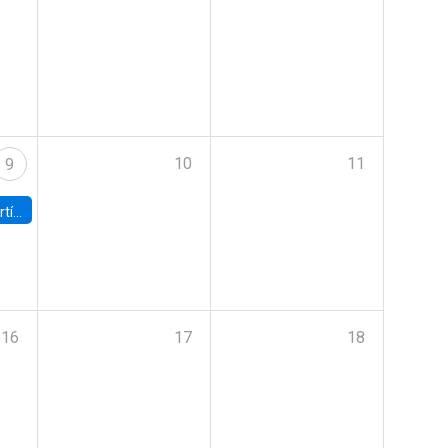
10
11
9
onomía UC
16
17
18