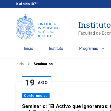
Ir al sitio UC
Institut
Facultad de Eco
Inicio
Instituto
Programas
arrow_drop_down
keyboard_arrow_right
Inicio
Seminarios
19
AGO
Conferencias
Seminario: “El Activo que Ignoramos: