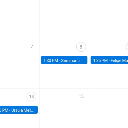
7
8
1:30 PM -
Seminario: “Recuperando la humanidad para progresar en la era de la IA»
1:35 PM -
Felipe Martínez, alumno Doctorado en Ec
15
14
5 PM -
Ursula Mello, Insper - Institute of Education and Research