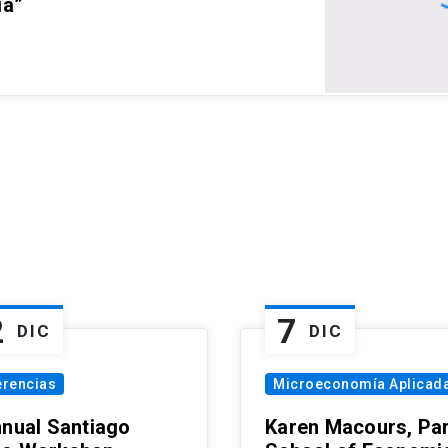
ia”
2
7
DIC
DIC
erencias
Microeconomía Aplicad
nnual Santiago
Karen Macours, Par