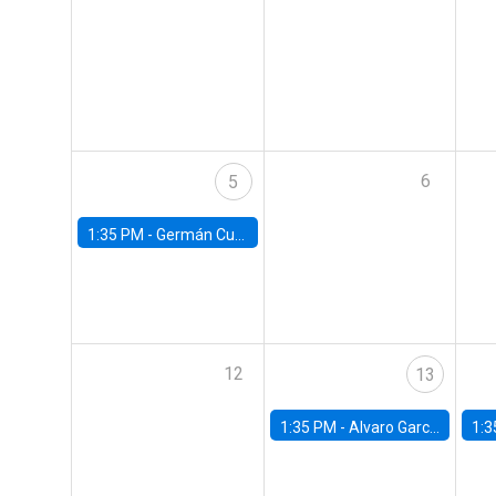
6
5
1:35 PM -
Germán Cubas, University of Houston
12
13
1:35 PM -
Alvaro Garcia-Marin, Universidad de Los Andes
1:3