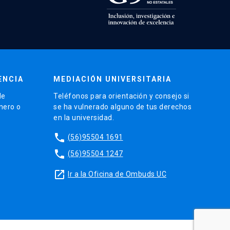
ENCIA
MEDIACIÓN UNIVERSITARIA
de
Teléfonos para orientación y consejo si
énero o
se ha vulnerado alguno de tus derechos
en la universidad.
phone
(56)95504 1691
phone
(56)95504 1247
launch
Ir a la Oficina de Ombuds UC