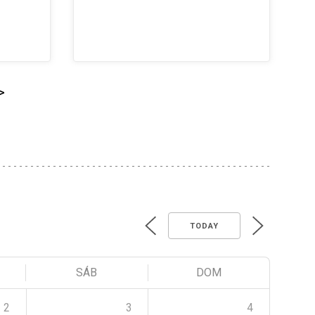
>
TODAY
SÁB
DOM
2
3
4