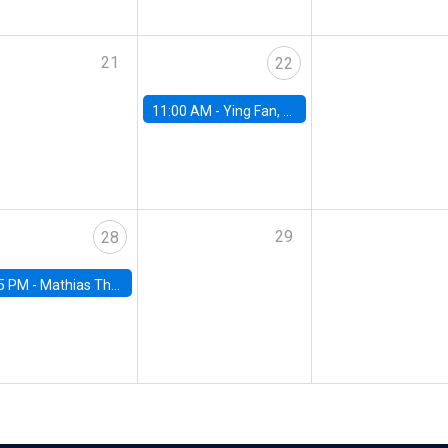
21
22
11:00 AM -
Ying Fan, University of Michigan
29
28
5 PM -
Mathias Thoenig, University of Lausanne