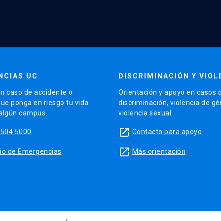
NCIAS UC
DISCRIMINACIÓN Y VIOL
n caso de accidente o
Orientación y apoyo en casos 
que ponga en riesgo tu vida
discriminación, violencia de g
 algún campus.
violencia sexual.
launch
5504 5000
Contacto para apoyo
launch
sitio de Emergencias
Más orientación