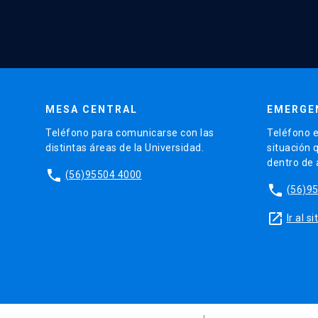
MESA CENTRAL
EMERGE
Teléfono para comunicarse con las
Teléfono e
distintas áreas de la Universidad.
situación 
dentro de
phone
(56)95504 4000
phone
(56)9
launch
Ir al 