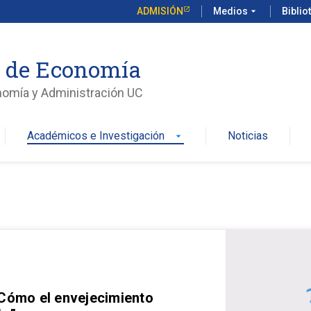
ADMISIÓN
Medios
arrow_drop_down
Biblio
o de Economía
nomía y Administración UC
Académicos e Investigación
Noticias
arrow_drop_down
 Cómo el envejecimiento