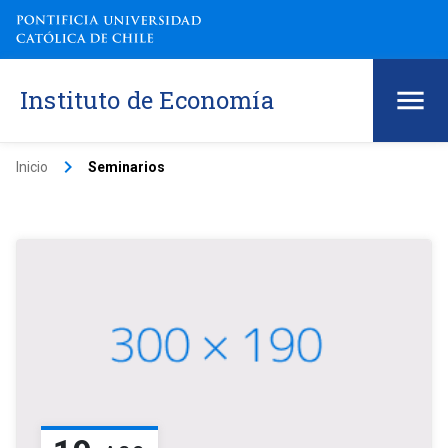
Instituto de Economía
keyboard_arrow_right
Inicio
Seminarios