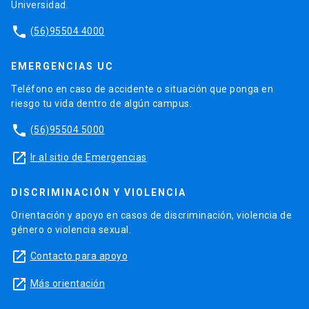
Universidad.
phone
(56)95504 4000
EMERGENCIAS UC
Teléfono en caso de accidente o situación que ponga en
riesgo tu vida dentro de algún campus.
phone
(56)95504 5000
launch
Ir al sitio de Emergencias
DISCRIMINACIÓN Y VIOLENCIA
Orientación y apoyo en casos de discriminación, violencia de
género o violencia sexual.
launch
Contacto para apoyo
launch
Más orientación