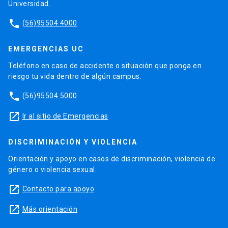
Universidad.
phone
(56)95504 4000
EMERGENCIAS UC
Teléfono en caso de accidente o situación que ponga en
riesgo tu vida dentro de algún campus.
phone
(56)95504 5000
launch
Ir al sitio de Emergencias
DISCRIMINACIÓN Y VIOLENCIA
Orientación y apoyo en casos de discriminación, violencia de
género o violencia sexual.
launch
Contacto para apoyo
launch
Más orientación