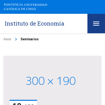
Instituto de Economía
keyboard_arrow_right
Inicio
Seminarios