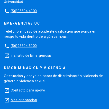
Universidad.
phone
(56)95504 4000
EMERGENCIAS UC
Teléfono en caso de accidente o situación que ponga en
riesgo tu vida dentro de algún campus.
phone
(56)95504 5000
launch
Ir al sitio de Emergencias
DISCRIMINACIÓN Y VIOLENCIA
Orientación y apoyo en casos de discriminación, violencia de
género o violencia sexual.
launch
Contacto para apoyo
launch
Más orientación