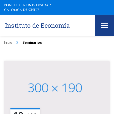
Instituto de Economía
keyboard_arrow_right
Inicio
Seminarios