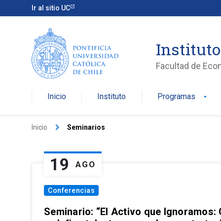
Ir al sitio UC
Institut
Facultad de Eco
Inicio
Instituto
Programas
arrow_drop_down
keyboard_arrow_right
Inicio
Seminarios
19
AGO
Conferencias
Seminario: “El Activo que Ignoramos: