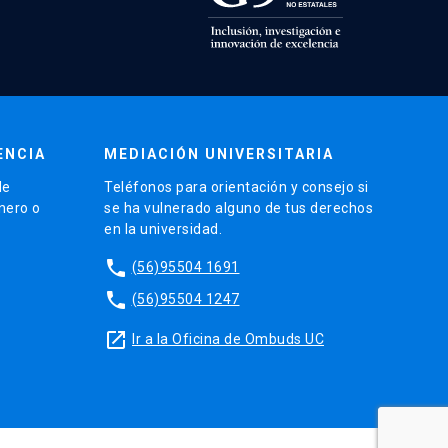
ENCIA
MEDIACIÓN UNIVERSITARIA
de
Teléfonos para orientación y consejo si
énero o
se ha vulnerado alguno de tus derechos
en la universidad.
phone
(56)95504 1691
phone
(56)95504 1247
launch
Ir a la Oficina de Ombuds UC