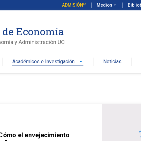
ADMISIÓN
Medios
arrow_drop_down
Biblio
o de Economía
nomía y Administración UC
Académicos e Investigación
Noticias
arrow_drop_down
 Cómo el envejecimiento