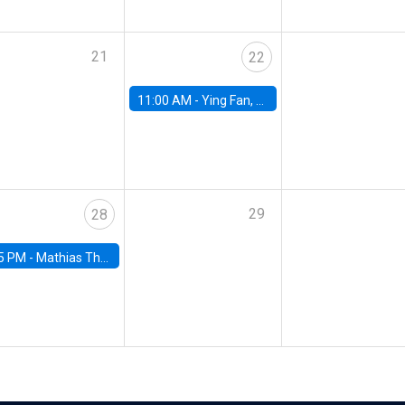
21
22
11:00 AM -
Ying Fan, University of Michigan
29
28
5 PM -
Mathias Thoenig, University of Lausanne