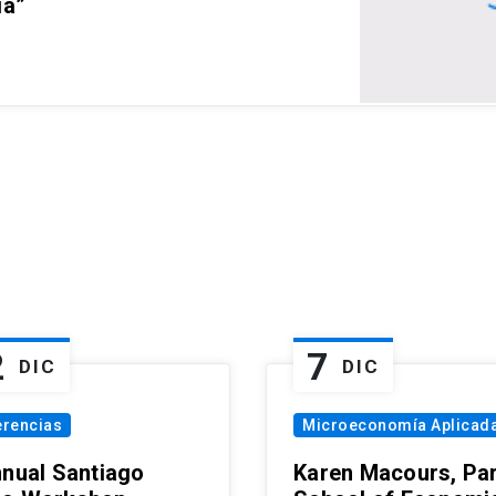
ia”
2
7
DIC
DIC
erencias
Microeconomía Aplicad
nnual Santiago
Karen Macours, Par