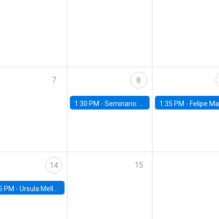
7
8
1:30 PM -
Seminario: “Recuperando la humanidad para progresar en la era de la IA»
1:35 PM -
Felipe Martínez, alumno Doctorado en Ec
15
14
5 PM -
Ursula Mello, Insper - Institute of Education and Research