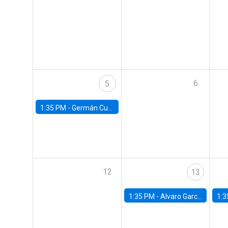
6
5
1:35 PM -
Germán Cubas, University of Houston
12
13
1:35 PM -
Alvaro Garcia-Marin, Universidad de Los Andes
1:3