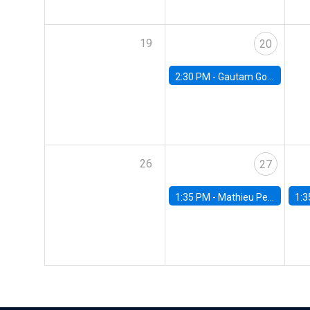
19
20
2:30 PM -
Gautam Gowrisankaran, Columbia University
26
27
1:35 PM -
Mathieu Pedemonte, IDB
1:3