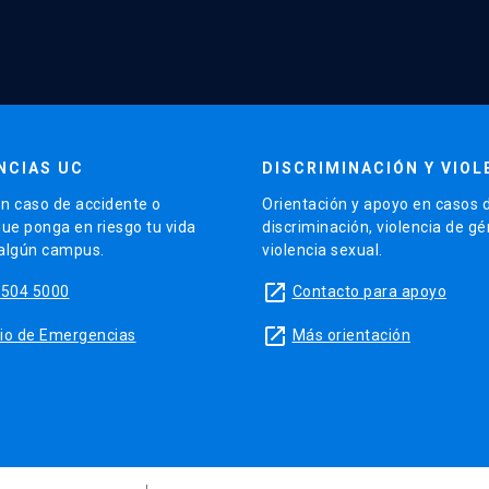
NCIAS UC
DISCRIMINACIÓN Y VIOL
n caso de accidente o
Orientación y apoyo en casos 
que ponga en riesgo tu vida
discriminación, violencia de g
 algún campus.
violencia sexual.
launch
5504 5000
Contacto para apoyo
launch
sitio de Emergencias
Más orientación