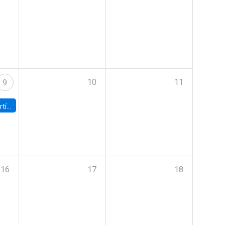
10
11
9
onomía UC
16
17
18