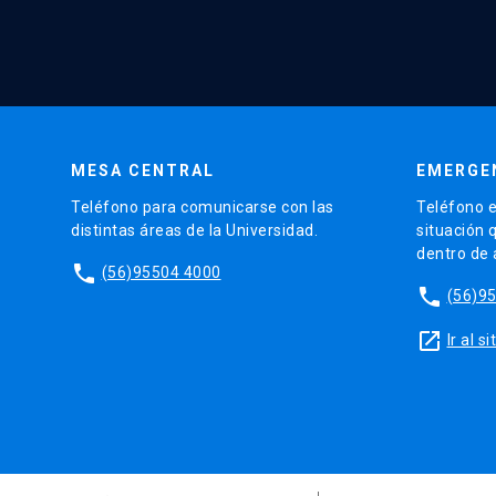
MESA CENTRAL
EMERGE
Teléfono para comunicarse con las
Teléfono e
distintas áreas de la Universidad.
situación 
dentro de
phone
(56)95504 4000
phone
(56)9
launch
Ir al 