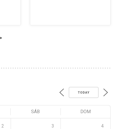
>
TODAY
SÁB
DOM
2
3
4