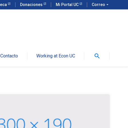
teca
Donaciones
Mi Portal UC
Correo
arrow_drop_down
search
Contacto
Working at Econ UC