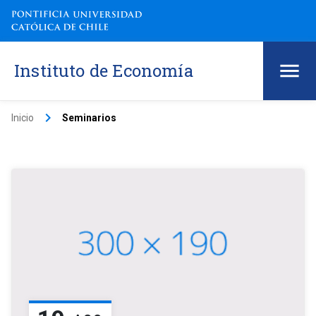
Instituto de Economía
keyboard_arrow_right
Inicio
Seminarios