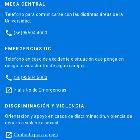
MESA CENTRAL
Teléfono para comunicarse con las distintas áreas de la
Universidad.
phone
(56)95504 4000
EMERGENCIAS UC
Teléfono en caso de accidente o situación que ponga en
riesgo tu vida dentro de algún campus.
phone
(56)95504 5000
launch
Ir al sitio de Emergencias
DISCRIMINACIÓN Y VIOLENCIA
Orientación y apoyo en casos de discriminación, violencia de
género o violencia sexual.
launch
Contacto para apoyo