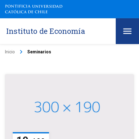
Instituto de Economía
keyboard_arrow_right
Inicio
Seminarios