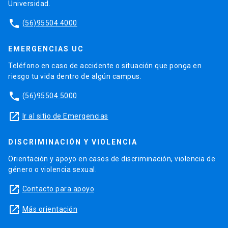
Universidad.
phone
(56)95504 4000
EMERGENCIAS UC
Teléfono en caso de accidente o situación que ponga en
riesgo tu vida dentro de algún campus.
phone
(56)95504 5000
launch
Ir al sitio de Emergencias
DISCRIMINACIÓN Y VIOLENCIA
Orientación y apoyo en casos de discriminación, violencia de
género o violencia sexual.
launch
Contacto para apoyo
launch
Más orientación