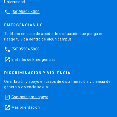
Universidad.
phone
(56)95504 4000
EMERGENCIAS UC
Teléfono en caso de accidente o situación que ponga en
riesgo tu vida dentro de algún campus.
phone
(56)95504 5000
launch
Ir al sitio de Emergencias
DISCRIMINACIÓN Y VIOLENCIA
Orientación y apoyo en casos de discriminación, violencia de
género o violencia sexual.
launch
Contacto para apoyo
launch
Más orientación