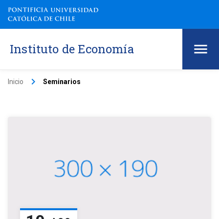
Instituto de Economía
keyboard_arrow_right
Inicio
Seminarios