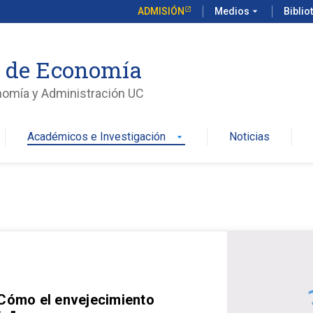
ADMISIÓN
Medios
arrow_drop_down
Biblio
o de Economía
nomía y Administración UC
Académicos e Investigación
Noticias
arrow_drop_down
 Cómo el envejecimiento