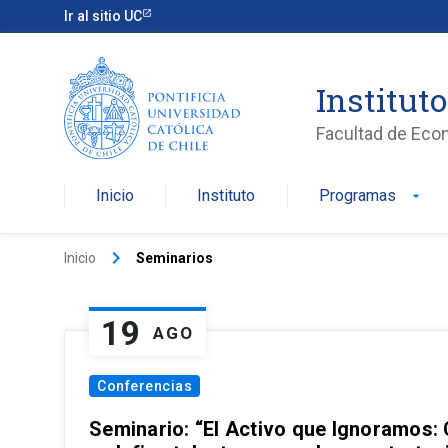
Ir al sitio UC
Institut
Facultad de Eco
Inicio
Instituto
Programas
arrow_drop_down
keyboard_arrow_right
Inicio
Seminarios
19
AGO
Conferencias
Seminario: “El Activo que Ignoramos: