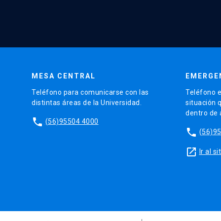
MESA CENTRAL
EMERGE
Teléfono para comunicarse con las
Teléfono e
distintas áreas de la Universidad.
situación 
dentro de
phone
(56)95504 4000
phone
(56)9
launch
Ir al 