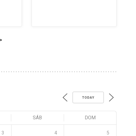
>
TODAY
SÁB
DOM
3
4
5