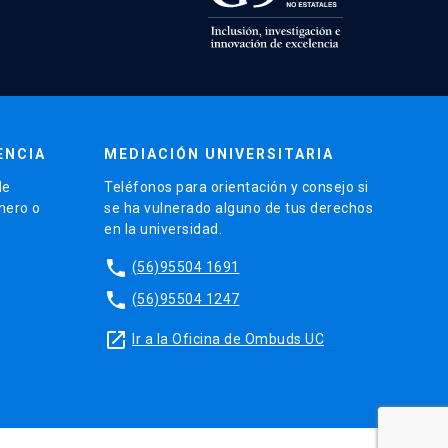
ENCIA
MEDIACIÓN UNIVERSITARIA
de
Teléfonos para orientación y consejo si
énero o
se ha vulnerado alguno de tus derechos
en la universidad.
phone
(56)95504 1691
phone
(56)95504 1247
launch
Ir a la Oficina de Ombuds UC