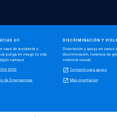
NCIAS UC
DISCRIMINACIÓN Y VIOL
n caso de accidente o
Orientación y apoyo en casos 
que ponga en riesgo tu vida
discriminación, violencia de g
 algún campus.
violencia sexual.
launch
5504 5000
Contacto para apoyo
launch
sitio de Emergencias
Más orientación