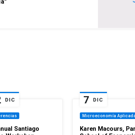
ia”
2
7
DIC
DIC
erencias
Microeconomía Aplicad
nnual Santiago
Karen Macours, Par