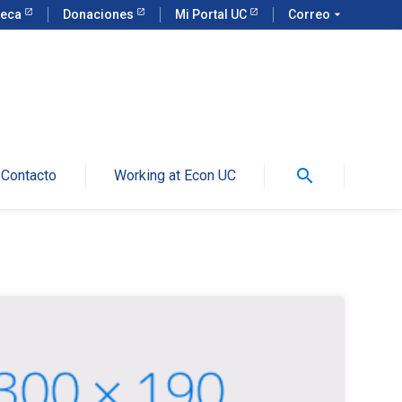
teca
Donaciones
Mi Portal UC
Correo
arrow_drop_down
search
Contacto
Working at Econ UC