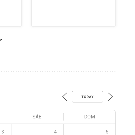
>
TODAY
SÁB
DOM
3
4
5