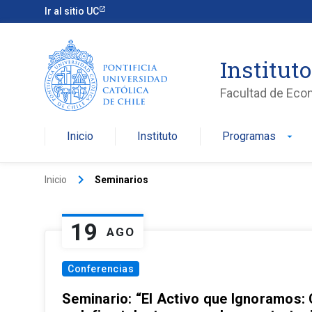
Ir al sitio UC
Institut
Facultad de Eco
Inicio
Instituto
Programas
arrow_drop_down
keyboard_arrow_right
Inicio
Seminarios
19
AGO
Conferencias
Seminario: “El Activo que Ignoramos: