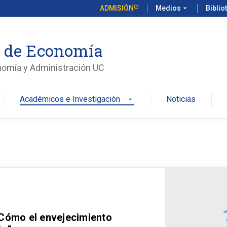
ADMISIÓN
Medios
arrow_drop_down
Biblio
o de Economía
nomía y Administración UC
Académicos e Investigación
Noticias
arrow_drop_down
 Cómo el envejecimiento