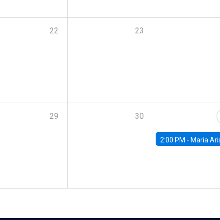
22
23
29
30
2:00 PM -
Maria Aristizabal-Ramirez, FED