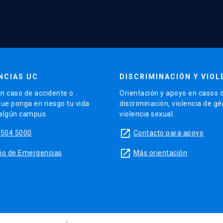
NCIAS UC
DISCRIMINACIÓN Y VIOL
n caso de accidente o
Orientación y apoyo en casos 
que ponga en riesgo tu vida
discriminación, violencia de g
 algún campus.
violencia sexual.
launch
5504 5000
Contacto para apoyo
launch
sitio de Emergencias
Más orientación