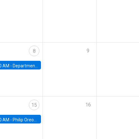
9
8
0 AM -
Department Seminar: James Robinson
16
15
0 AM -
Philip Oreopolous, University of Toronto