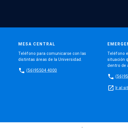
MESA CENTRAL
EMERGE
Teléfono para comunicarse con las
Teléfono e
distintas áreas de la Universidad.
situación 
dentro de
phone
(56)95504 4000
phone
(56)9
launch
Ir al 