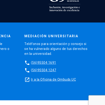
ENCIA
MEDIACIÓN UNIVERSITARIA
de
Teléfonos para orientación y consejo si
énero o
se ha vulnerado alguno de tus derechos
en la universidad.
phone
(56)95504 1691
phone
(56)95504 1247
launch
Ir a la Oficina de Ombuds UC