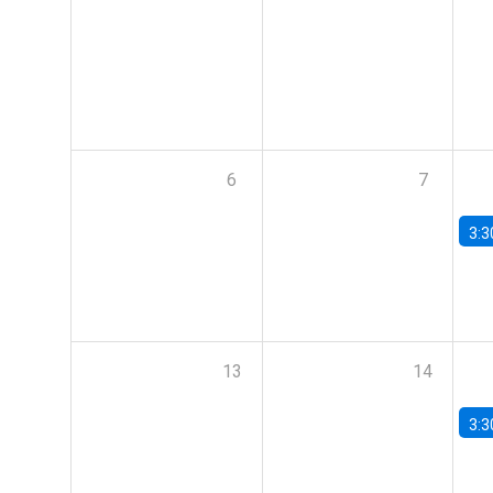
6
7
3:3
13
14
3:3