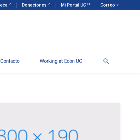
teca
Donaciones
Mi Portal UC
Correo
arrow_drop_down
search
Contacto
Working at Econ UC