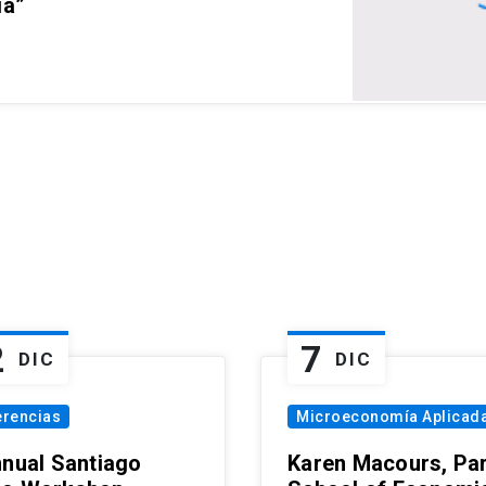
ia”
2
7
DIC
DIC
erencias
Microeconomía Aplicad
nnual Santiago
Karen Macours, Par