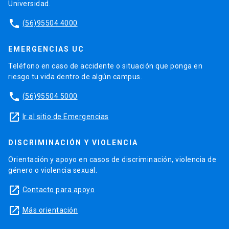
Universidad.
phone
(56)95504 4000
EMERGENCIAS UC
Teléfono en caso de accidente o situación que ponga en
riesgo tu vida dentro de algún campus.
phone
(56)95504 5000
launch
Ir al sitio de Emergencias
DISCRIMINACIÓN Y VIOLENCIA
Orientación y apoyo en casos de discriminación, violencia de
género o violencia sexual.
launch
Contacto para apoyo
launch
Más orientación