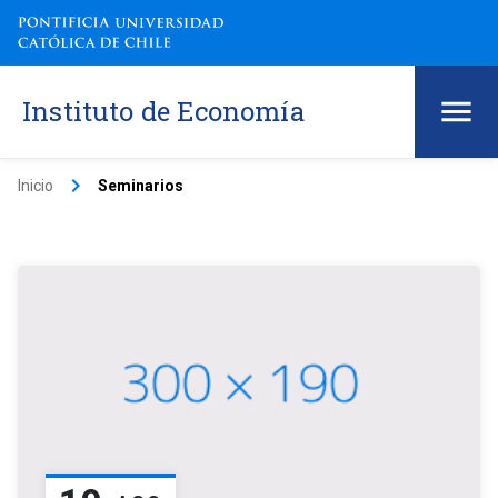
Instituto de Economía
keyboard_arrow_right
Inicio
Seminarios