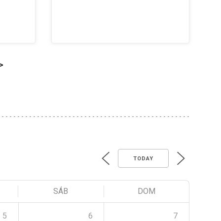
>
TODAY
SÁB
DOM
5
6
7