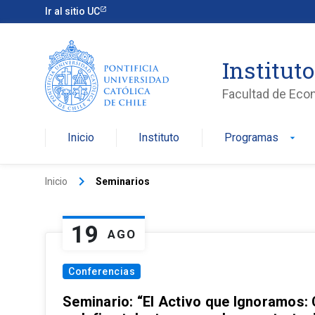
Ir al sitio UC
Institut
Facultad de Eco
Inicio
Instituto
Programas
arrow_drop_down
keyboard_arrow_right
Inicio
Seminarios
19
AGO
Conferencias
Seminario: “El Activo que Ignoramos: