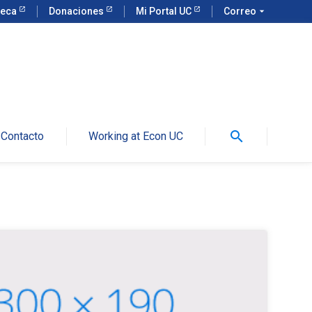
teca
Donaciones
Mi Portal UC
Correo
arrow_drop_down
search
Contacto
Working at Econ UC