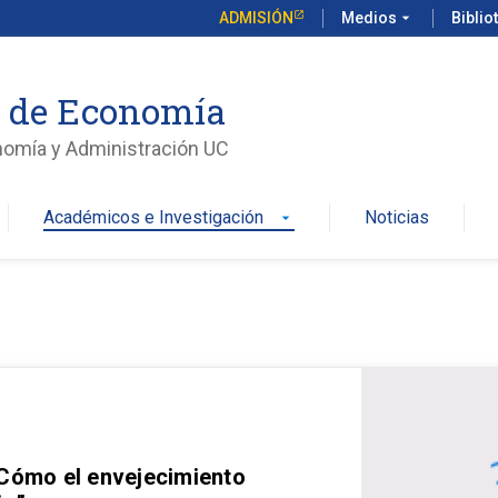
ADMISIÓN
Medios
arrow_drop_down
Biblio
o de Economía
nomía y Administración UC
Académicos e Investigación
Noticias
arrow_drop_down
 Cómo el envejecimiento