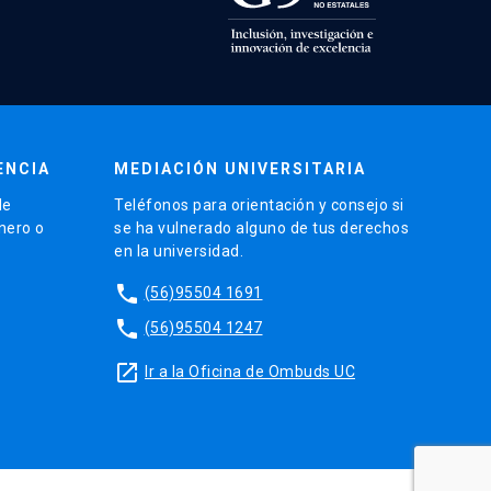
ENCIA
MEDIACIÓN UNIVERSITARIA
de
Teléfonos para orientación y consejo si
énero o
se ha vulnerado alguno de tus derechos
en la universidad.
phone
(56)95504 1691
phone
(56)95504 1247
launch
Ir a la Oficina de Ombuds UC