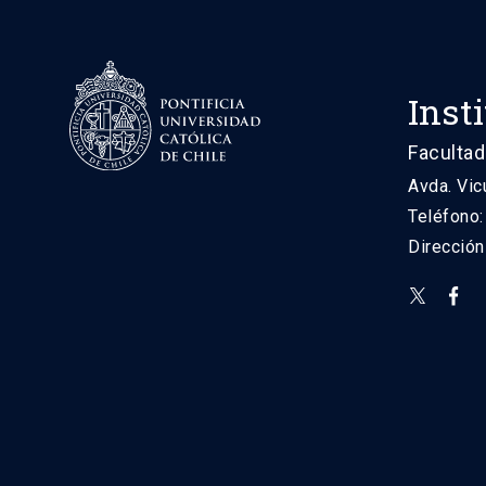
Inst
Facultad
Avda. Vic
Teléfono
Direcció