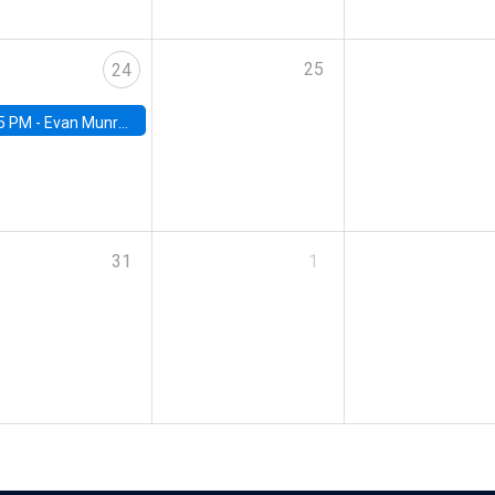
25
24
5 PM -
Evan Munro, Neyman Visiting Assistant Professor in the Department of Statistics at UC Berkeley
31
1