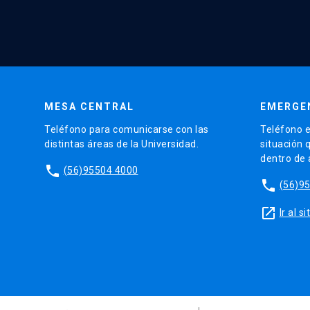
MESA CENTRAL
EMERGE
Teléfono para comunicarse con las
Teléfono e
distintas áreas de la Universidad.
situación 
dentro de
phone
(56)95504 4000
phone
(56)9
launch
Ir al 