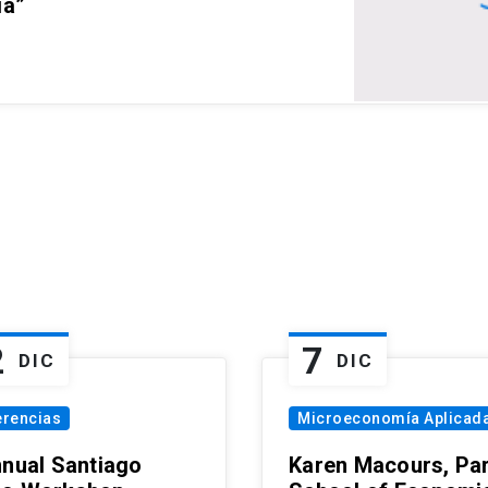
ia”
2
7
DIC
DIC
erencias
Microeconomía Aplicad
nnual Santiago
Karen Macours, Par