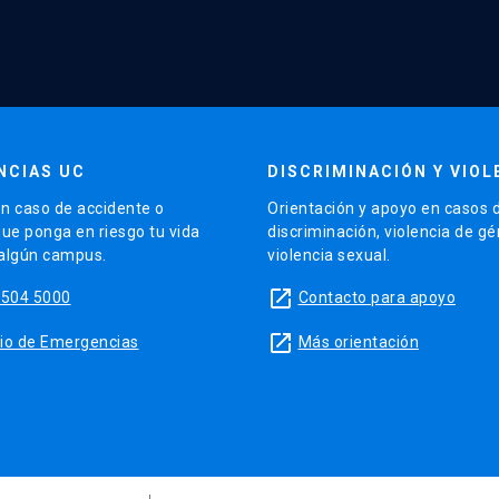
NCIAS UC
DISCRIMINACIÓN Y VIOL
n caso de accidente o
Orientación y apoyo en casos 
que ponga en riesgo tu vida
discriminación, violencia de g
 algún campus.
violencia sexual.
launch
5504 5000
Contacto para apoyo
launch
sitio de Emergencias
Más orientación