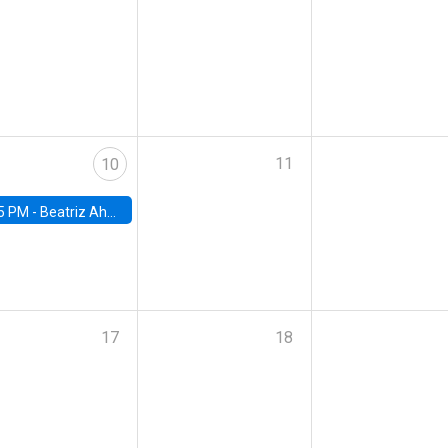
11
10
5 PM -
Beatriz Ahumada, PhD candidate, Universidad de Pittsburgh
17
18