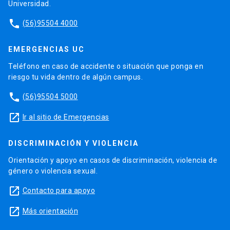
Universidad.
phone
(56)95504 4000
EMERGENCIAS UC
Teléfono en caso de accidente o situación que ponga en
riesgo tu vida dentro de algún campus.
phone
(56)95504 5000
launch
Ir al sitio de Emergencias
DISCRIMINACIÓN Y VIOLENCIA
Orientación y apoyo en casos de discriminación, violencia de
género o violencia sexual.
launch
Contacto para apoyo
launch
Más orientación