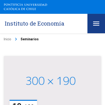
Instituto de Economía
keyboard_arrow_right
Inicio
Seminarios