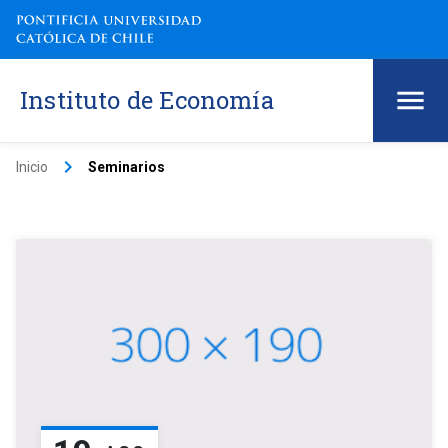
Instituto de Economía
keyboard_arrow_right
Inicio
Seminarios