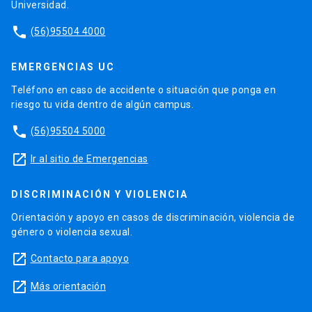
Universidad.
phone
(56)95504 4000
EMERGENCIAS UC
Teléfono en caso de accidente o situación que ponga en
riesgo tu vida dentro de algún campus.
phone
(56)95504 5000
launch
Ir al sitio de Emergencias
DISCRIMINACIÓN Y VIOLENCIA
Orientación y apoyo en casos de discriminación, violencia de
género o violencia sexual.
launch
Contacto para apoyo
launch
Más orientación