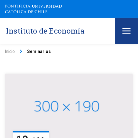
Instituto de Economía
keyboard_arrow_right
Inicio
Seminarios