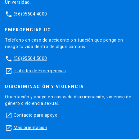
Universidad.
phone
(56)95504 4000
EMERGENCIAS UC
Teléfono en caso de accidente o situación que ponga en
riesgo tu vida dentro de algún campus.
phone
(56)95504 5000
launch
Ir al sitio de Emergencias
DISCRIMINACIÓN Y VIOLENCIA
Orientación y apoyo en casos de discriminación, violencia de
género o violencia sexual.
launch
Contacto para apoyo
launch
Más orientación