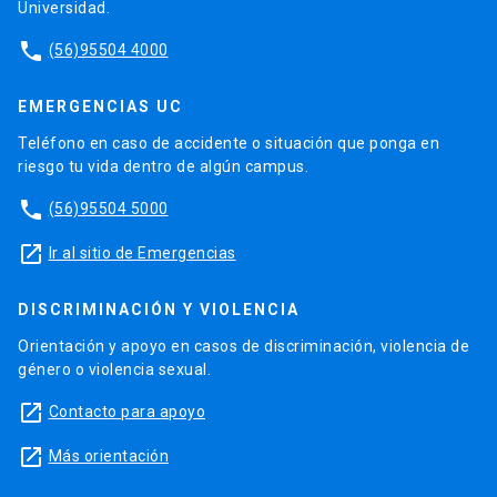
Universidad.
phone
(56)95504 4000
EMERGENCIAS UC
Teléfono en caso de accidente o situación que ponga en
riesgo tu vida dentro de algún campus.
phone
(56)95504 5000
launch
Ir al sitio de Emergencias
DISCRIMINACIÓN Y VIOLENCIA
Orientación y apoyo en casos de discriminación, violencia de
género o violencia sexual.
launch
Contacto para apoyo
launch
Más orientación