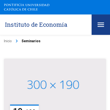
Instituto de Economía
keyboard_arrow_right
Inicio
Seminarios