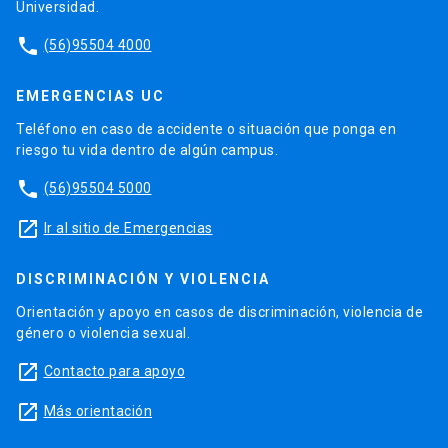
Universidad.
phone
(56)95504 4000
EMERGENCIAS UC
Teléfono en caso de accidente o situación que ponga en
riesgo tu vida dentro de algún campus.
phone
(56)95504 5000
launch
Ir al sitio de Emergencias
DISCRIMINACIÓN Y VIOLENCIA
Orientación y apoyo en casos de discriminación, violencia de
género o violencia sexual.
launch
Contacto para apoyo
launch
Más orientación