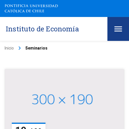
Instituto de Economía
keyboard_arrow_right
Inicio
Seminarios