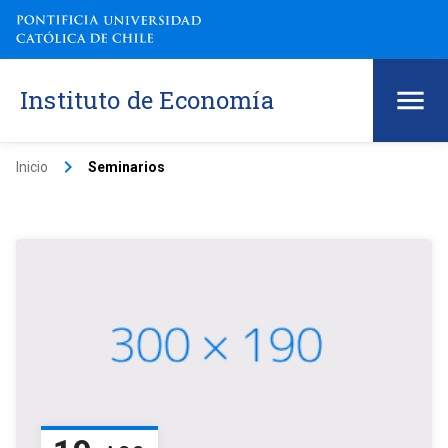
Instituto de Economía
keyboard_arrow_right
Inicio
Seminarios