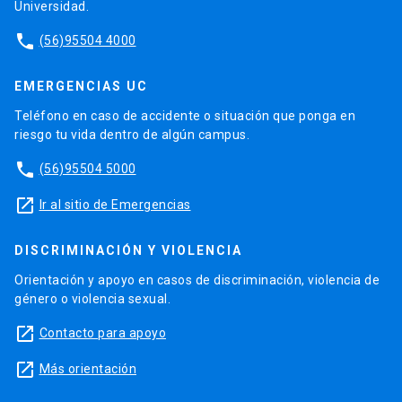
Universidad.
phone
(56)95504 4000
EMERGENCIAS UC
Teléfono en caso de accidente o situación que ponga en
riesgo tu vida dentro de algún campus.
phone
(56)95504 5000
launch
Ir al sitio de Emergencias
DISCRIMINACIÓN Y VIOLENCIA
Orientación y apoyo en casos de discriminación, violencia de
género o violencia sexual.
launch
Contacto para apoyo
launch
Más orientación