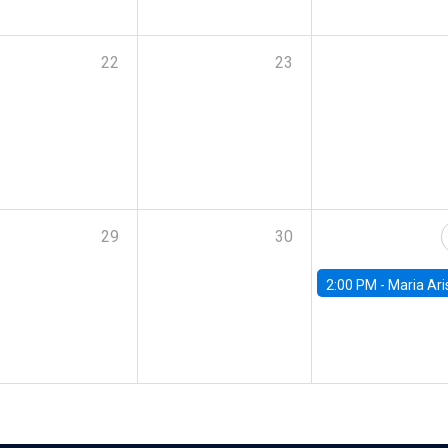
22
23
29
30
2:00 PM -
Maria Aristizabal-Ramirez, FED