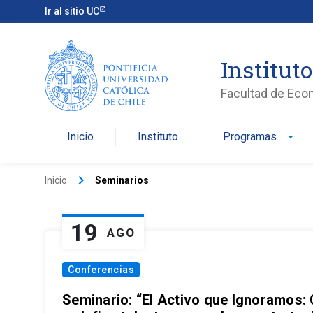
Ir al sitio UC
Institut
Facultad de Eco
Inicio
Instituto
Programas
arrow_drop_down
keyboard_arrow_right
Inicio
Seminarios
19
AGO
Conferencias
Seminario: “El Activo que Ignoramos: