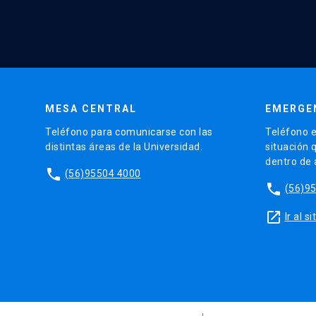
MESA CENTRAL
EMERGE
Teléfono para comunicarse con las
Teléfono e
distintas áreas de la Universidad.
situación 
dentro de
phone
(56)95504 4000
phone
(56)9
launch
Ir al 