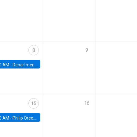
9
8
0 AM -
Department Seminar: James Robinson
16
15
0 AM -
Philip Oreopolous, University of Toronto