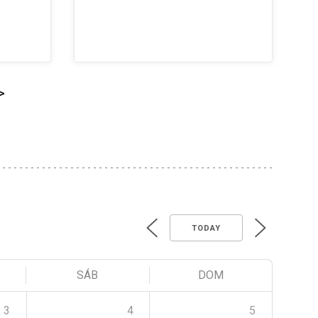
>
TODAY
SÁB
DOM
3
4
5