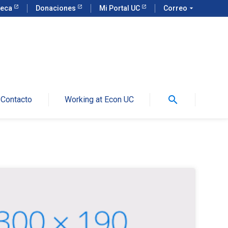
teca
Donaciones
Mi Portal UC
Correo
arrow_drop_down
search
Contacto
Working at Econ UC