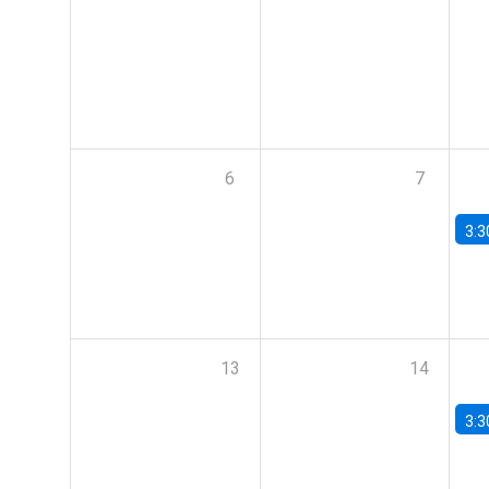
6
7
3:3
13
14
3:3