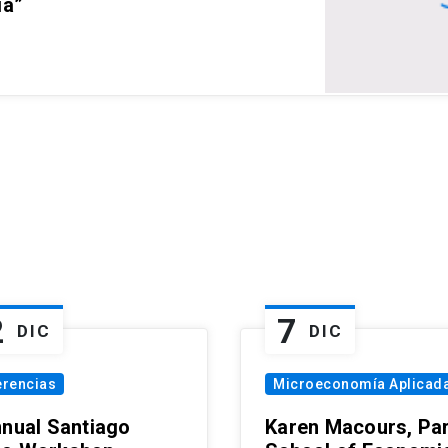
ia”
2
7
DIC
DIC
erencias
Microeconomía Aplicad
nnual Santiago
Karen Macours, Par