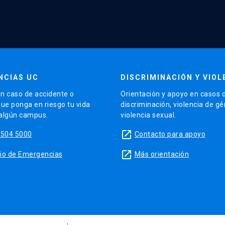
NCIAS UC
DISCRIMINACIÓN Y VIOL
n caso de accidente o
Orientación y apoyo en casos 
que ponga en riesgo tu vida
discriminación, violencia de g
 algún campus.
violencia sexual.
launch
5504 5000
Contacto para apoyo
launch
sitio de Emergencias
Más orientación