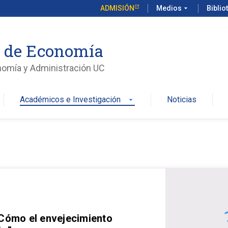
ADMISIÓN
Medios
arrow_drop_down
Biblio
o de Economía
nomía y Administración UC
Académicos e Investigación
Noticias
arrow_drop_down
 Cómo el envejecimiento