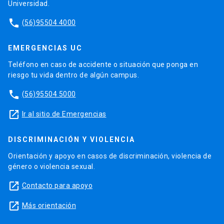
Universidad.
phone
(56)95504 4000
EMERGENCIAS UC
Teléfono en caso de accidente o situación que ponga en
riesgo tu vida dentro de algún campus.
phone
(56)95504 5000
launch
Ir al sitio de Emergencias
DISCRIMINACIÓN Y VIOLENCIA
Orientación y apoyo en casos de discriminación, violencia de
género o violencia sexual.
launch
Contacto para apoyo
launch
Más orientación