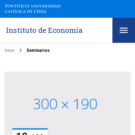
Instituto de Economía
keyboard_arrow_right
Inicio
Seminarios