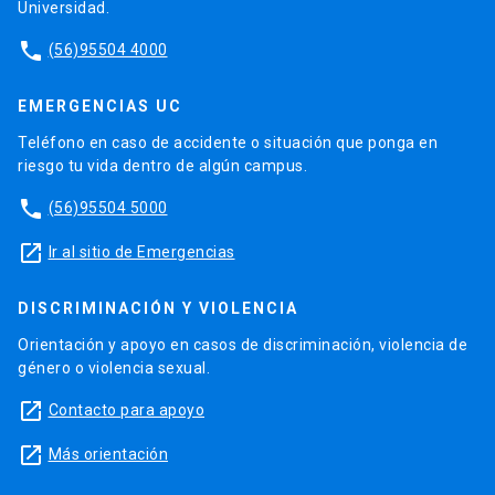
Universidad.
phone
(56)95504 4000
EMERGENCIAS UC
Teléfono en caso de accidente o situación que ponga en
riesgo tu vida dentro de algún campus.
phone
(56)95504 5000
launch
Ir al sitio de Emergencias
DISCRIMINACIÓN Y VIOLENCIA
Orientación y apoyo en casos de discriminación, violencia de
género o violencia sexual.
launch
Contacto para apoyo
launch
Más orientación