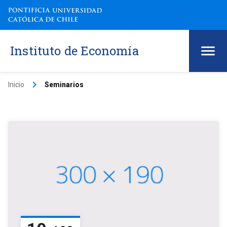
Instituto de Economía
keyboard_arrow_right
Inicio
Seminarios