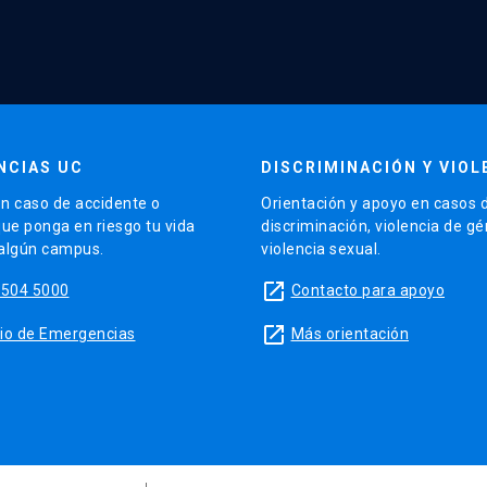
NCIAS UC
DISCRIMINACIÓN Y VIOL
n caso de accidente o
Orientación y apoyo en casos 
que ponga en riesgo tu vida
discriminación, violencia de g
 algún campus.
violencia sexual.
launch
5504 5000
Contacto para apoyo
launch
sitio de Emergencias
Más orientación