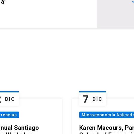
ia”
2
7
DIC
DIC
erencias
Microeconomía Aplicad
nnual Santiago
Karen Macours, Par