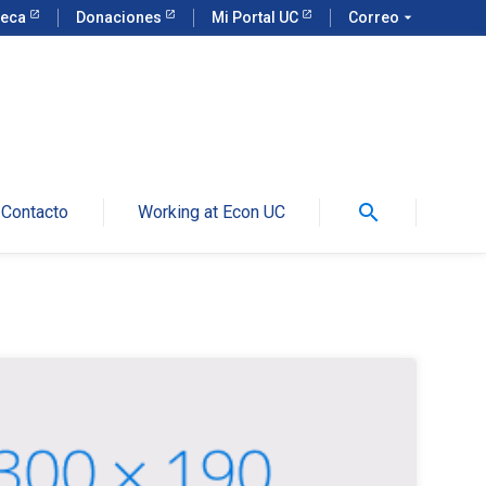
teca
Donaciones
Mi Portal UC
Correo
arrow_drop_down
search
Contacto
Working at Econ UC