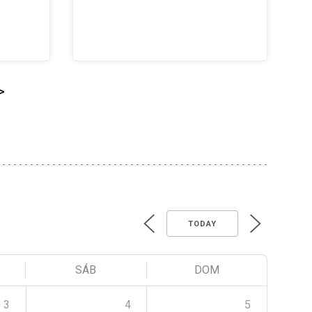
>
TODAY
SÁB
DOM
3
4
5