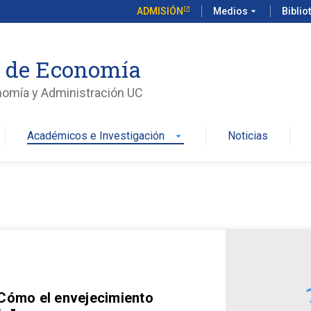
ADMISIÓN
Medios
arrow_drop_down
Biblio
o de Economía
nomía y Administración UC
Académicos e Investigación
Noticias
arrow_drop_down
 Cómo el envejecimiento