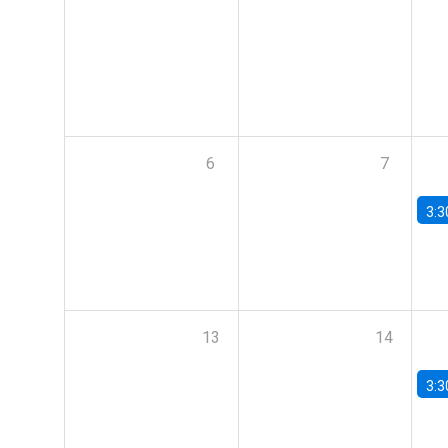
6
7
3:3
13
14
3:3