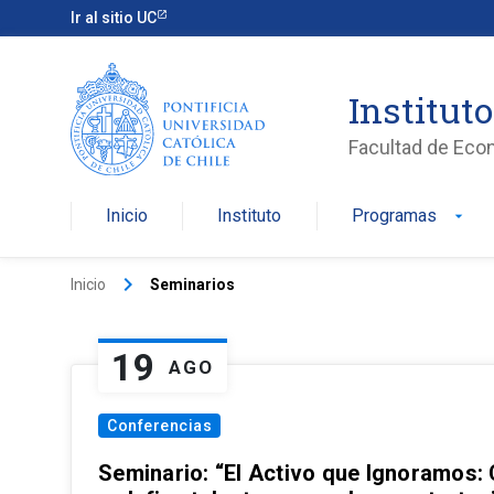
Ir al sitio UC
Institut
Facultad de Eco
Inicio
Instituto
Programas
arrow_drop_down
keyboard_arrow_right
Inicio
Seminarios
19
AGO
Conferencias
Seminario: “El Activo que Ignoramos: