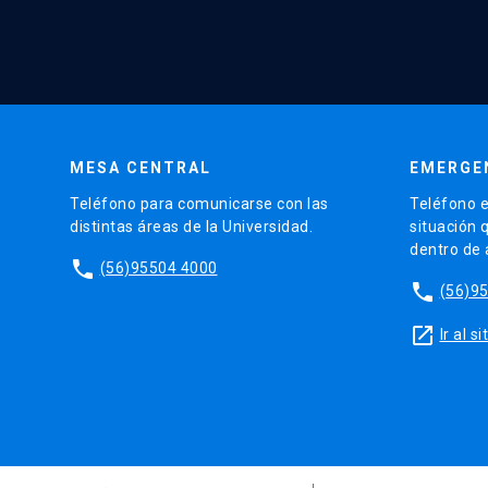
MESA CENTRAL
EMERGE
Teléfono para comunicarse con las
Teléfono e
distintas áreas de la Universidad.
situación 
dentro de
phone
(56)95504 4000
phone
(56)9
launch
Ir al 