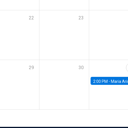
22
23
29
30
2:00 PM -
Maria Aristizabal-Ramirez, FED