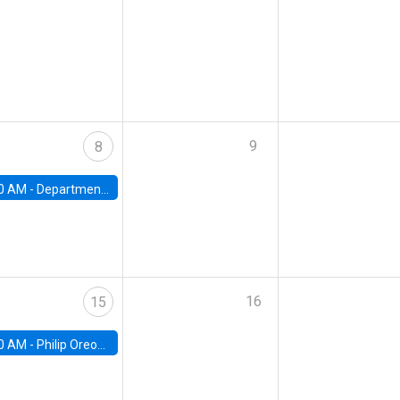
9
8
0 AM -
Department Seminar: James Robinson
16
15
0 AM -
Philip Oreopolous, University of Toronto