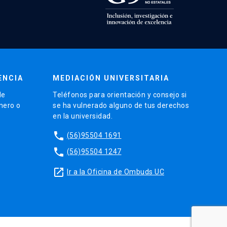
ENCIA
MEDIACIÓN UNIVERSITARIA
de
Teléfonos para orientación y consejo si
énero o
se ha vulnerado alguno de tus derechos
en la universidad.
phone
(56)95504 1691
phone
(56)95504 1247
launch
Ir a la Oficina de Ombuds UC