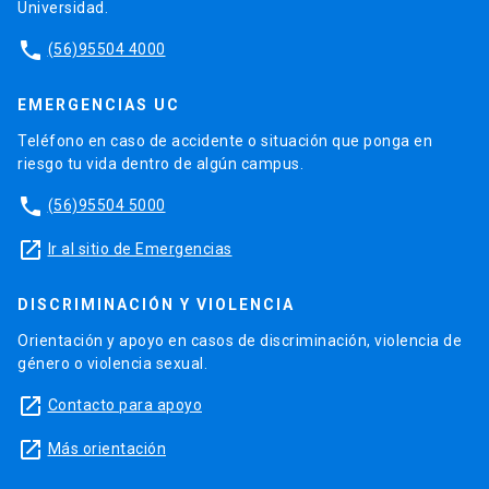
Universidad.
phone
(56)95504 4000
EMERGENCIAS UC
Teléfono en caso de accidente o situación que ponga en
riesgo tu vida dentro de algún campus.
phone
(56)95504 5000
launch
Ir al sitio de Emergencias
DISCRIMINACIÓN Y VIOLENCIA
Orientación y apoyo en casos de discriminación, violencia de
género o violencia sexual.
launch
Contacto para apoyo
launch
Más orientación