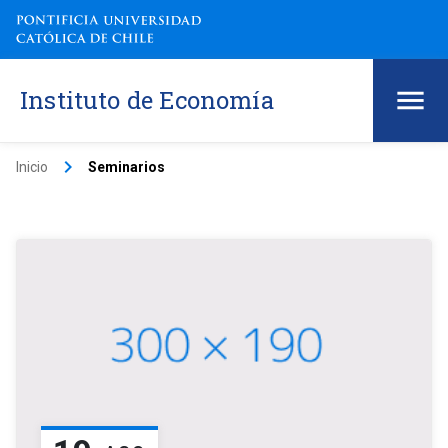
Instituto de Economía
keyboard_arrow_right
Inicio
Seminarios