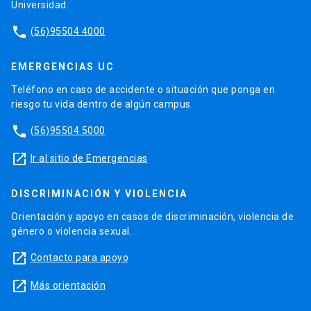
Universidad.
phone
(56)95504 4000
EMERGENCIAS UC
Teléfono en caso de accidente o situación que ponga en
riesgo tu vida dentro de algún campus.
phone
(56)95504 5000
launch
Ir al sitio de Emergencias
DISCRIMINACIÓN Y VIOLENCIA
Orientación y apoyo en casos de discriminación, violencia de
género o violencia sexual.
launch
Contacto para apoyo
launch
Más orientación