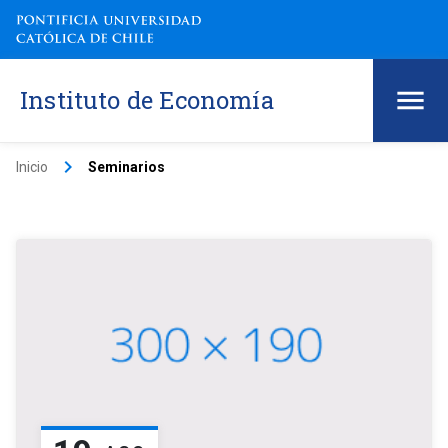
Instituto de Economía
keyboard_arrow_right
Inicio
Seminarios