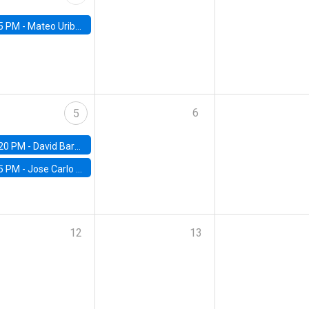
5 PM -
Mateo Uribe-Castro, Universidad de los Andes (Colombia)
6
5
20 PM -
David Bardey, Universidad de los Andes - CEDE
5 PM -
Jose Carlo Bermudez, UC (ME) & World Bank
12
13