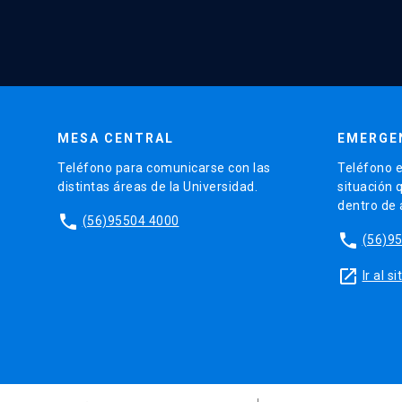
MESA CENTRAL
EMERGE
Teléfono para comunicarse con las
Teléfono e
distintas áreas de la Universidad.
situación 
dentro de
phone
(56)95504 4000
phone
(56)9
launch
Ir al 