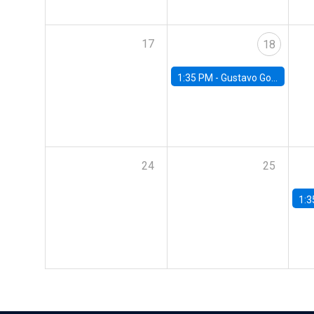
17
18
1:35 PM -
Gustavo González, Banco Central de Chile
24
25
1:3