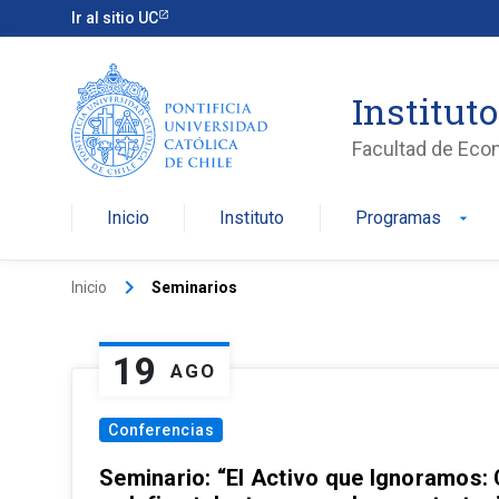
Ir al sitio UC
Institut
Facultad de Eco
Inicio
Instituto
Programas
arrow_drop_down
keyboard_arrow_right
Inicio
Seminarios
19
AGO
Conferencias
Seminario: “El Activo que Ignoramos: