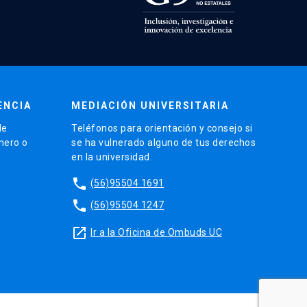
ENCIA
MEDIACIÓN UNIVERSITARIA
de
Teléfonos para orientación y consejo si
énero o
se ha vulnerado alguno de tus derechos
en la universidad.
phone
(56)95504 1691
phone
(56)95504 1247
launch
Ir a la Oficina de Ombuds UC