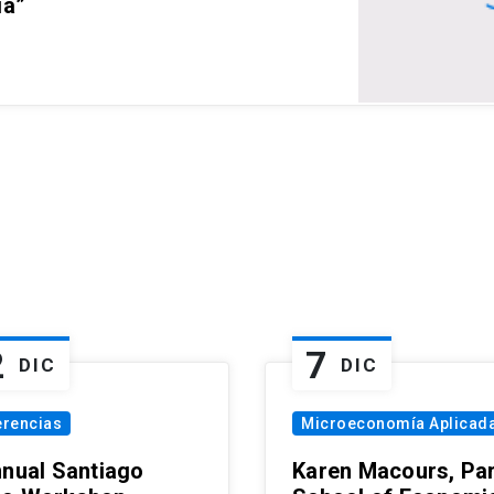
ia”
2
7
DIC
DIC
erencias
Microeconomía Aplicad
nnual Santiago
Karen Macours, Par