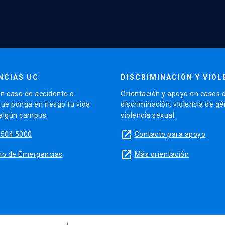
NCIAS UC
DISCRIMINACIÓN Y VIOL
n caso de accidente o
Orientación y apoyo en casos 
que ponga en riesgo tu vida
discriminación, violencia de g
 algún campus.
violencia sexual.
launch
5504 5000
Contacto para apoyo
launch
sitio de Emergencias
Más orientación