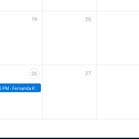
19
20
27
26
5 PM -
Fernanda Rojas Ampuero, University of Wisconsin-Madison