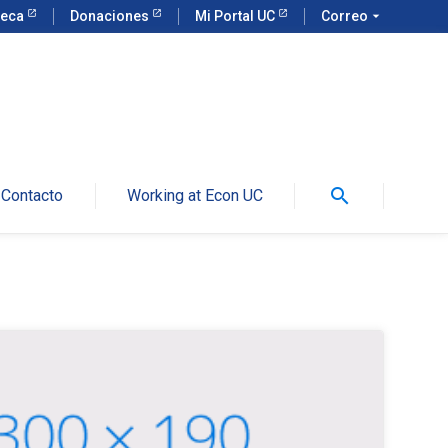
teca
Donaciones
Mi Portal UC
Correo
arrow_drop_down
search
Contacto
Working at Econ UC