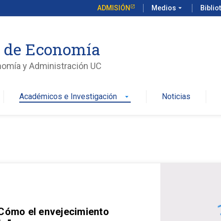
ADMISIÓN
Medios
arrow_drop_down
Biblio
o de Economía
nomía y Administración UC
Académicos e Investigación
Noticias
arrow_drop_down
 Cómo el envejecimiento