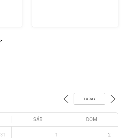
>
TODAY
SÁB
DOM
31
1
2