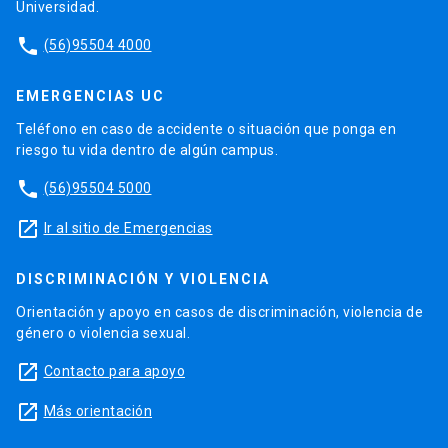
Universidad.
phone
(56)95504 4000
EMERGENCIAS UC
Teléfono en caso de accidente o situación que ponga en
riesgo tu vida dentro de algún campus.
phone
(56)95504 5000
launch
Ir al sitio de Emergencias
DISCRIMINACIÓN Y VIOLENCIA
Orientación y apoyo en casos de discriminación, violencia de
género o violencia sexual.
launch
Contacto para apoyo
launch
Más orientación