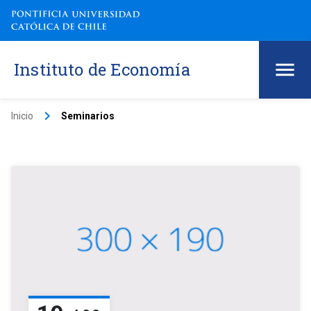
Instituto de Economía
keyboard_arrow_right
Inicio
Seminarios