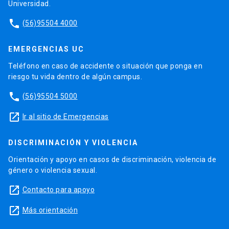
Universidad.
phone
(56)95504 4000
EMERGENCIAS UC
Teléfono en caso de accidente o situación que ponga en
riesgo tu vida dentro de algún campus.
phone
(56)95504 5000
launch
Ir al sitio de Emergencias
DISCRIMINACIÓN Y VIOLENCIA
Orientación y apoyo en casos de discriminación, violencia de
género o violencia sexual.
launch
Contacto para apoyo
launch
Más orientación