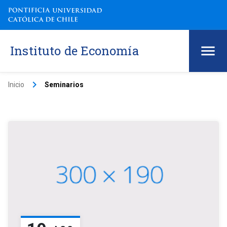
Instituto de Economía
keyboard_arrow_right
Inicio
Seminarios