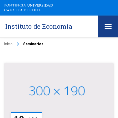
Instituto de Economía
keyboard_arrow_right
Inicio
Seminarios