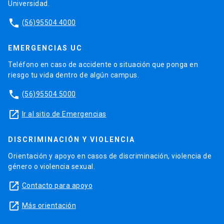
Universidad.
phone
(56)95504 4000
EMERGENCIAS UC
Teléfono en caso de accidente o situación que ponga en
riesgo tu vida dentro de algún campus.
phone
(56)95504 5000
launch
Ir al sitio de Emergencias
DISCRIMINACIÓN Y VIOLENCIA
Orientación y apoyo en casos de discriminación, violencia de
género o violencia sexual.
launch
Contacto para apoyo
launch
Más orientación