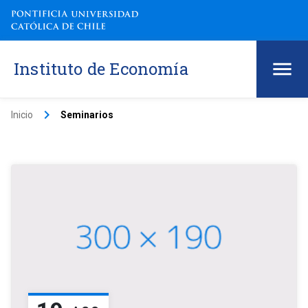
Instituto de Economía
keyboard_arrow_right
Inicio
Seminarios