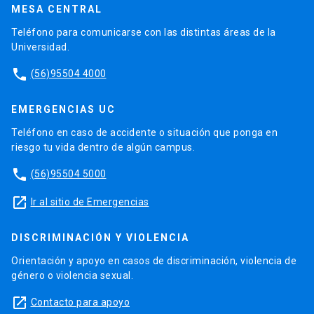
MESA CENTRAL
Teléfono para comunicarse con las distintas áreas de la
Universidad.
phone
(56)95504 4000
EMERGENCIAS UC
Teléfono en caso de accidente o situación que ponga en
riesgo tu vida dentro de algún campus.
phone
(56)95504 5000
launch
Ir al sitio de Emergencias
DISCRIMINACIÓN Y VIOLENCIA
Orientación y apoyo en casos de discriminación, violencia de
género o violencia sexual.
launch
Contacto para apoyo