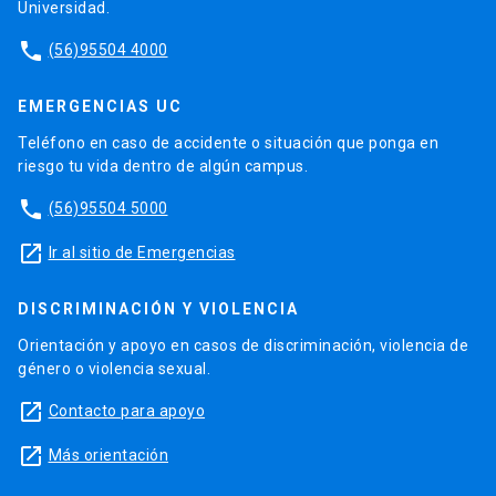
Universidad.
phone
(56)95504 4000
EMERGENCIAS UC
Teléfono en caso de accidente o situación que ponga en
riesgo tu vida dentro de algún campus.
phone
(56)95504 5000
launch
Ir al sitio de Emergencias
DISCRIMINACIÓN Y VIOLENCIA
Orientación y apoyo en casos de discriminación, violencia de
género o violencia sexual.
launch
Contacto para apoyo
launch
Más orientación