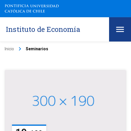
Instituto de Economía
keyboard_arrow_right
Inicio
Seminarios