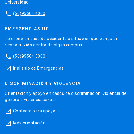
Universidad.
phone
(56)95504 4000
EMERGENCIAS UC
Teléfono en caso de accidente o situación que ponga en
riesgo tu vida dentro de algún campus.
phone
(56)95504 5000
launch
Ir al sitio de Emergencias
DISCRIMINACIÓN Y VIOLENCIA
Orientación y apoyo en casos de discriminación, violencia de
género o violencia sexual.
launch
Contacto para apoyo
launch
Más orientación