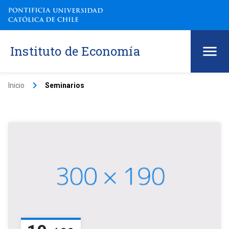
Instituto de Economía
keyboard_arrow_right
Inicio
Seminarios