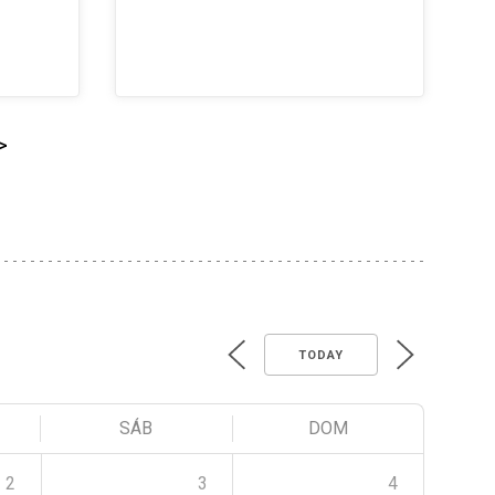
>
TODAY
SÁB
DOM
2
3
4