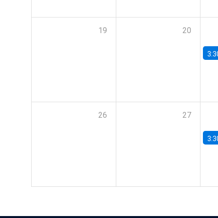
19
20
3:3
26
27
3:3