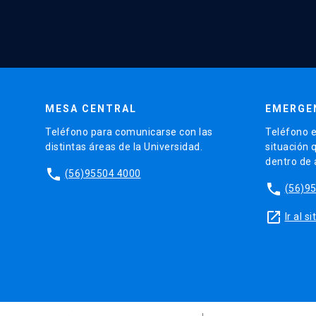
MESA CENTRAL
EMERGE
Teléfono para comunicarse con las
Teléfono e
distintas áreas de la Universidad.
situación 
dentro de
phone
(56)95504 4000
phone
(56)9
launch
Ir al 