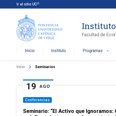
Ir al sitio UC
Institut
Facultad de Eco
Inicio
Instituto
Programas
arrow_drop_down
keyboard_arrow_right
Inicio
Seminarios
19
AGO
Conferencias
Seminario: “El Activo que Ignoramos: