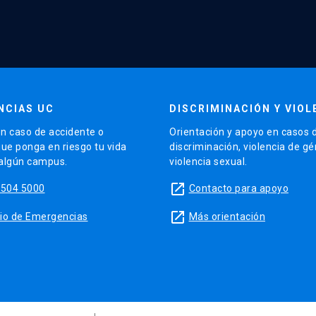
NCIAS UC
DISCRIMINACIÓN Y VIOL
n caso de accidente o
Orientación y apoyo en casos 
que ponga en riesgo tu vida
discriminación, violencia de g
 algún campus.
violencia sexual.
launch
5504 5000
Contacto para apoyo
launch
sitio de Emergencias
Más orientación