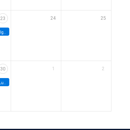
24
25
23
ersity
1
2
30
e Chile