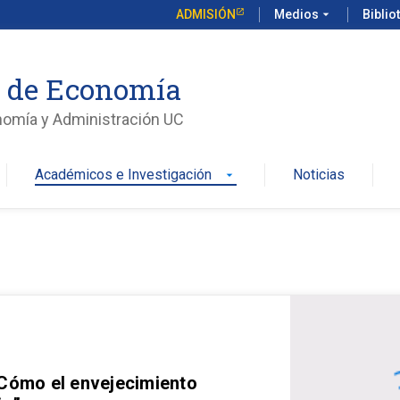
ADMISIÓN
Medios
arrow_drop_down
Biblio
o de Economía
nomía y Administración UC
Académicos e Investigación
Noticias
arrow_drop_down
 Cómo el envejecimiento