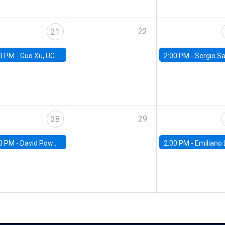
22
21
0 PM -
Guo Xu, UC Berkeley
2:00 PM -
Sergio Salgado, Wharton Univ
29
28
0 PM -
David Powell, RAND
2:00 PM -
Emiliano Luttini, Banco Central d