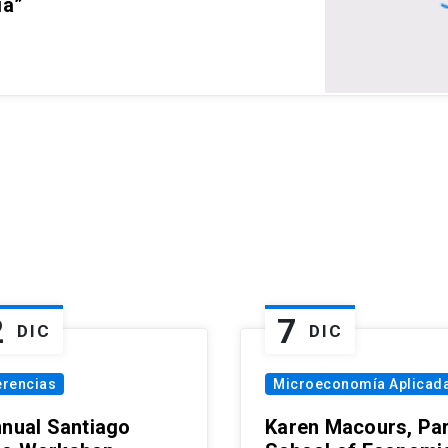
ia”
2
7
DIC
DIC
erencias
Microeconomía Aplicad
nnual Santiago
Karen Macours, Par