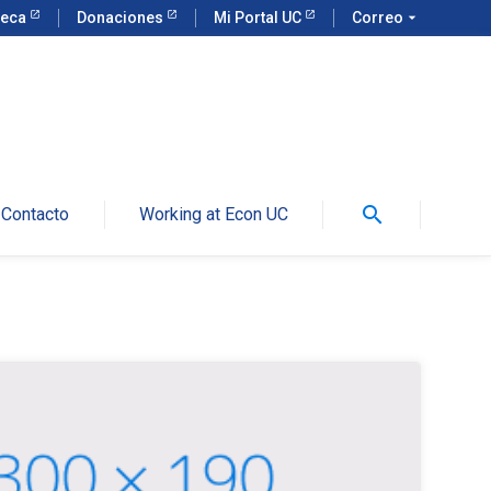
teca
Donaciones
Mi Portal UC
Correo
arrow_drop_down
search
Contacto
Working at Econ UC