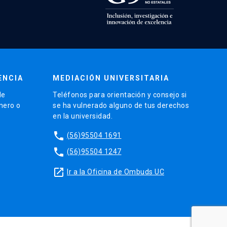
ENCIA
MEDIACIÓN UNIVERSITARIA
de
Teléfonos para orientación y consejo si
énero o
se ha vulnerado alguno de tus derechos
en la universidad.
phone
(56)95504 1691
phone
(56)95504 1247
launch
Ir a la Oficina de Ombuds UC