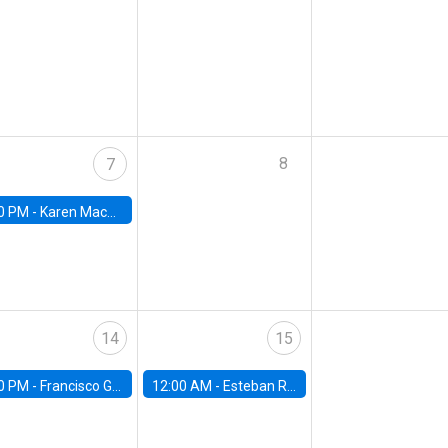
8
7
0 PM -
Karen Macours
14
15
0 PM -
Francisco Gallego, Universidad Católica
12:00 AM -
Esteban Rossi-Hansberg, University of Chicago