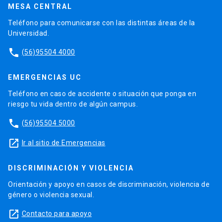
MESA CENTRAL
Teléfono para comunicarse con las distintas áreas de la
Universidad.
phone
(56)95504 4000
EMERGENCIAS UC
Teléfono en caso de accidente o situación que ponga en
riesgo tu vida dentro de algún campus.
phone
(56)95504 5000
launch
Ir al sitio de Emergencias
DISCRIMINACIÓN Y VIOLENCIA
Orientación y apoyo en casos de discriminación, violencia de
género o violencia sexual.
launch
Contacto para apoyo