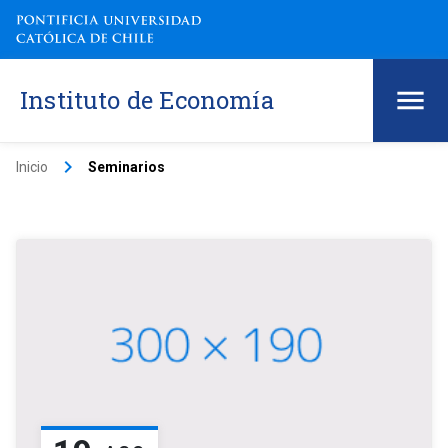
Instituto de Economía
keyboard_arrow_right
Inicio
Seminarios