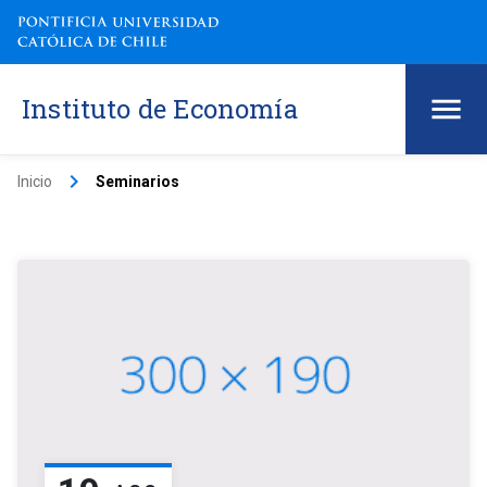
Instituto de Economía
keyboard_arrow_right
Inicio
Seminarios