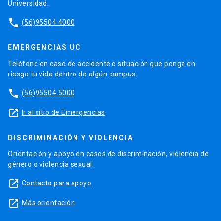
Universidad.
phone
(56)95504 4000
EMERGENCIAS UC
Teléfono en caso de accidente o situación que ponga en
riesgo tu vida dentro de algún campus.
phone
(56)95504 5000
launch
Ir al sitio de Emergencias
DISCRIMINACIÓN Y VIOLENCIA
Orientación y apoyo en casos de discriminación, violencia de
género o violencia sexual.
launch
Contacto para apoyo
launch
Más orientación