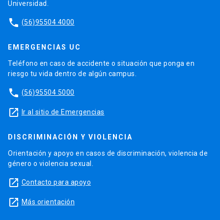
Universidad.
phone
(56)95504 4000
EMERGENCIAS UC
Teléfono en caso de accidente o situación que ponga en
riesgo tu vida dentro de algún campus.
phone
(56)95504 5000
launch
Ir al sitio de Emergencias
DISCRIMINACIÓN Y VIOLENCIA
Orientación y apoyo en casos de discriminación, violencia de
género o violencia sexual.
launch
Contacto para apoyo
launch
Más orientación