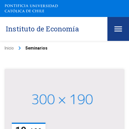
Instituto de Economía
keyboard_arrow_right
Inicio
Seminarios