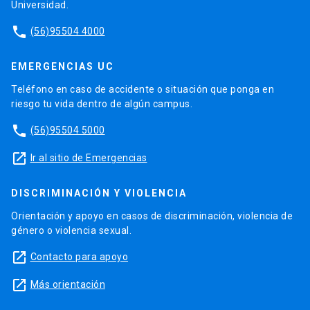
Universidad.
phone
(56)95504 4000
EMERGENCIAS UC
Teléfono en caso de accidente o situación que ponga en
riesgo tu vida dentro de algún campus.
phone
(56)95504 5000
launch
Ir al sitio de Emergencias
DISCRIMINACIÓN Y VIOLENCIA
Orientación y apoyo en casos de discriminación, violencia de
género o violencia sexual.
launch
Contacto para apoyo
launch
Más orientación