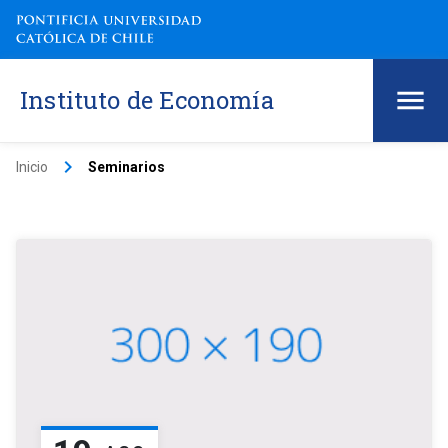
Instituto de Economía
keyboard_arrow_right
Inicio
Seminarios