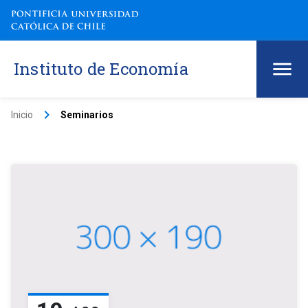
Instituto de Economía
keyboard_arrow_right
Inicio
Seminarios