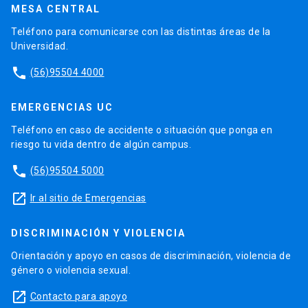
MESA CENTRAL
Teléfono para comunicarse con las distintas áreas de la
Universidad.
phone
(56)95504 4000
EMERGENCIAS UC
Teléfono en caso de accidente o situación que ponga en
riesgo tu vida dentro de algún campus.
phone
(56)95504 5000
launch
Ir al sitio de Emergencias
DISCRIMINACIÓN Y VIOLENCIA
Orientación y apoyo en casos de discriminación, violencia de
género o violencia sexual.
launch
Contacto para apoyo