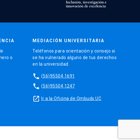
ENCIA
MEDIACIÓN UNIVERSITARIA
de
Teléfonos para orientación y consejo si
énero o
se ha vulnerado alguno de tus derechos
en la universidad.
phone
(56)95504 1691
phone
(56)95504 1247
launch
Ir a la Oficina de Ombuds UC