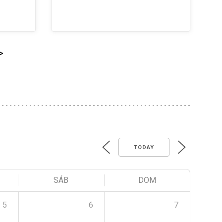
>
TODAY
SÁB
DOM
5
6
7