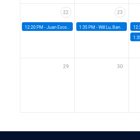
22
23
12:20 PM -
Juan Escobar, Universidad de Chile
1:35 PM -
Will Lu, Banco Central de Chile
12:
1:3
29
30