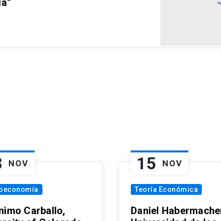
ia”
8
15
NOV
NOV
oeconomía
Teoría Económica
nimo Carballo,
Daniel Habermacher