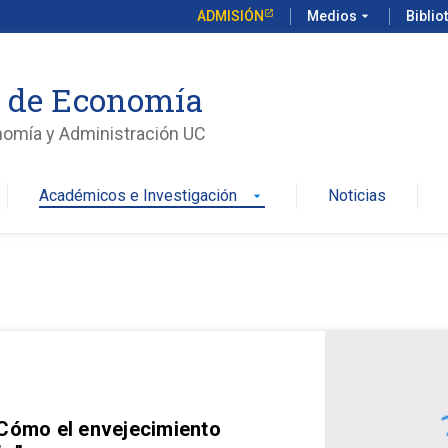
ADMISIÓN
Medios
arrow_drop_down
Biblio
o de Economía
nomía y Administración UC
Académicos e Investigación
Noticias
arrow_drop_down
 Cómo el envejecimiento