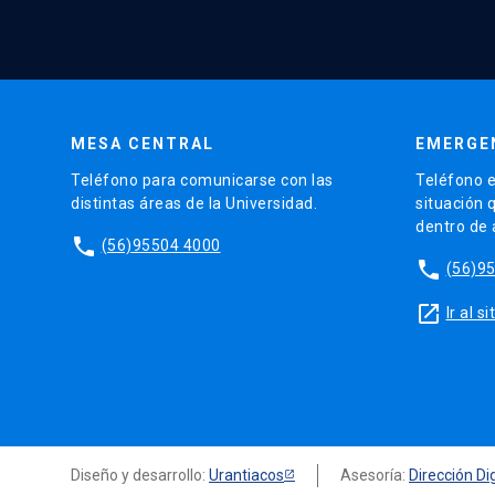
MESA CENTRAL
EMERGE
Teléfono para comunicarse con las
Teléfono e
distintas áreas de la Universidad.
situación 
dentro de
phone
(56)95504 4000
phone
(56)9
launch
Ir al 
Diseño y desarrollo:
Urantiacos
Asesoría:
Dirección Dig