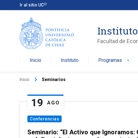
Ir al sitio UC
Institut
Facultad de Eco
Inicio
Instituto
Programas
arrow_drop_down
keyboard_arrow_right
Inicio
Seminarios
19
AGO
Conferencias
Seminario: “El Activo que Ignoramos: