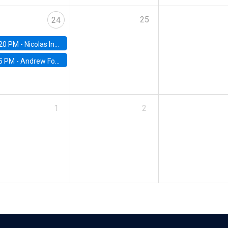
25
24
20 PM -
Nicolas Inostroza, Rotman School of Management, University of Toronto
5 PM -
Andrew Foster, Brown University
1
2