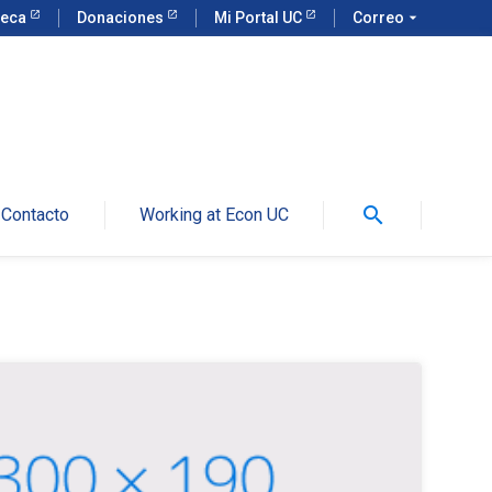
teca
Donaciones
Mi Portal UC
Correo
arrow_drop_down
search
Contacto
Working at Econ UC