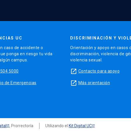
NCIAS UC
DISCRIMINACIÓN Y VIOL
n caso de accidente o
Orientación y apoyo en casos 
que ponga en riesgo tu vida
discriminación, violencia de g
 algún campus.
violencia sexual.
launch
5504 5000
Contacto para apoyo
launch
sitio de Emergencias
Más orientación
ital
, Prorrectoría
Utilizando el
Kit Digital UC