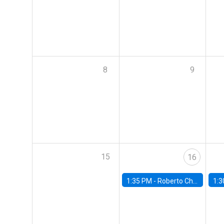
8
9
15
16
1:35 PM -
Roberto Chang, Rutgers University
1:3