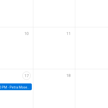
10
11
18
17
0 PM -
Petra Moser, NYU Stern