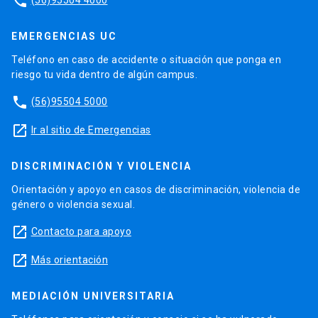
phone
EMERGENCIAS UC
Teléfono en caso de accidente o situación que ponga en
riesgo tu vida dentro de algún campus.
phone
(56)95504 5000
launch
Ir al sitio de Emergencias
DISCRIMINACIÓN Y VIOLENCIA
Orientación y apoyo en casos de discriminación, violencia de
género o violencia sexual.
launch
Contacto para apoyo
launch
Más orientación
MEDIACIÓN UNIVERSITARIA