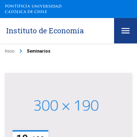
Instituto de Economía
keyboard_arrow_right
Inicio
Seminarios