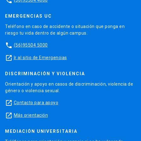
phone
EMERGENCIAS UC
Teléfono en caso de accidente o situación que ponga en
riesgo tu vida dentro de algún campus.
phone
(56)95504 5000
launch
Ir al sitio de Emergencias
DISCRIMINACIÓN Y VIOLENCIA
Orientación y apoyo en casos de discriminación, violencia de
género o violencia sexual.
launch
Contacto para apoyo
launch
Más orientación
MEDIACIÓN UNIVERSITARIA