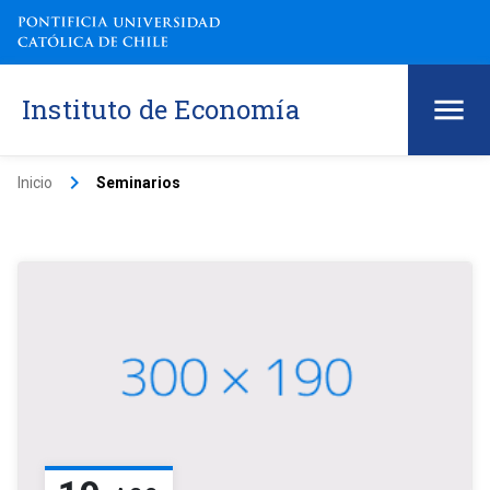
Instituto de Economía
keyboard_arrow_right
Inicio
Seminarios