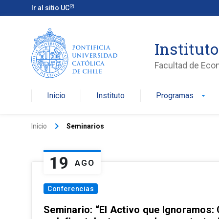
Ir al sitio UC
Institut
Facultad de Eco
Inicio
Instituto
Programas
arrow_drop_down
keyboard_arrow_right
Inicio
Seminarios
19
AGO
Conferencias
Seminario: “El Activo que Ignoramos: