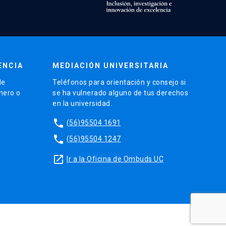
ENCIA
MEDIACIÓN UNIVERSITARIA
de
Teléfonos para orientación y consejo si
énero o
se ha vulnerado alguno de tus derechos
en la universidad.
phone
(56)95504 1691
phone
(56)95504 1247
launch
Ir a la Oficina de Ombuds UC