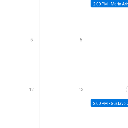
2:00 PM -
Maria Aristizabal-Ramirez, FED
5
6
12
13
2:00 PM -
Gustavo González - Banco Central d