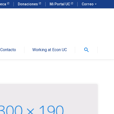
teca
Donaciones
Mi Portal UC
Correo
arrow_drop_down
search
Contacto
Working at Econ UC