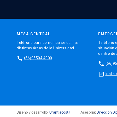
MESA CENTRAL
EMERGE
Teléfono para comunicarse con las
Teléfono e
distintas áreas de la Universidad.
situación 
dentro de
phone
(56)95504 4000
phone
(56)9
launch
Ir al 
Diseño y desarrollo:
Urantiacos
Asesoría:
Dirección Dig