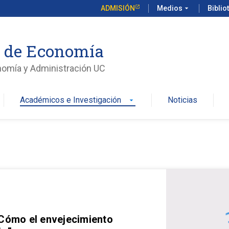
ADMISIÓN
Medios
arrow_drop_down
Biblio
o de Economía
nomía y Administración UC
Académicos e Investigación
Noticias
arrow_drop_down
 Cómo el envejecimiento