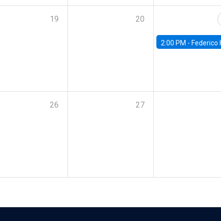
19
20
2:00 PM -
Federico Huneeus - Banco Central de C
26
27