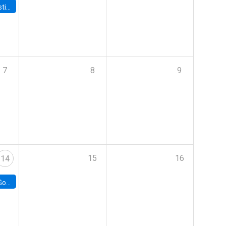
 Board
7
8
9
15
16
14
e Chile