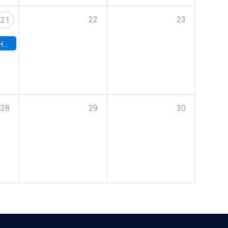
22
23
21
hile
28
29
30