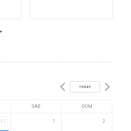
>
TODAY
SÁB
DOM
1
2
31