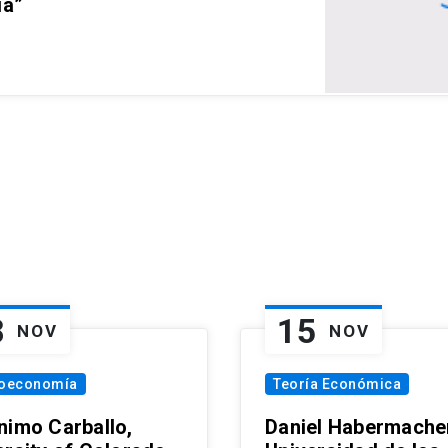
ia”
8
15
NOV
NOV
oeconomía
Teoría Económica
nimo Carballo,
Daniel Habermacher