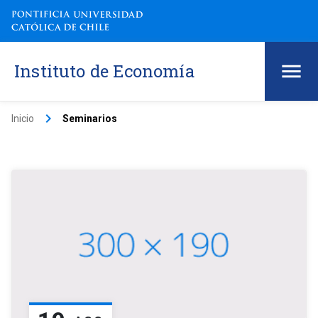
Instituto de Economía
keyboard_arrow_right
Inicio
Seminarios