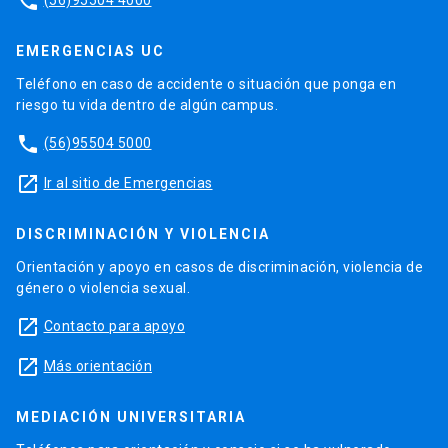
phone
EMERGENCIAS UC
Teléfono en caso de accidente o situación que ponga en
riesgo tu vida dentro de algún campus.
phone
(56)95504 5000
launch
Ir al sitio de Emergencias
DISCRIMINACIÓN Y VIOLENCIA
Orientación y apoyo en casos de discriminación, violencia de
género o violencia sexual.
launch
Contacto para apoyo
launch
Más orientación
MEDIACIÓN UNIVERSITARIA