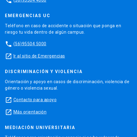
phone
EMERGENCIAS UC
Teléfono en caso de accidente o situación que ponga en
riesgo tu vida dentro de algún campus.
phone
(56)95504 5000
launch
Ir al sitio de Emergencias
DISCRIMINACIÓN Y VIOLENCIA
Orientación y apoyo en casos de discriminación, violencia de
género o violencia sexual.
launch
Contacto para apoyo
launch
Más orientación
MEDIACIÓN UNIVERSITARIA