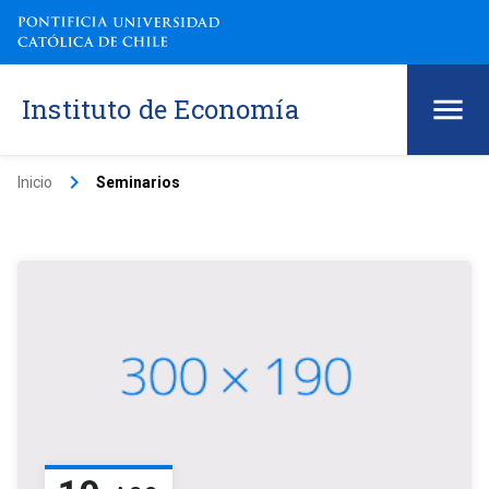
Instituto de Economía
keyboard_arrow_right
Inicio
Seminarios