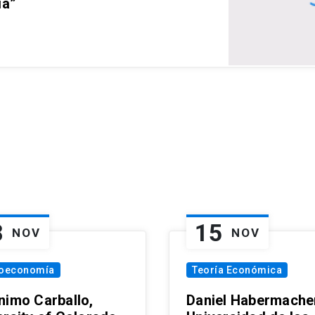
ia”
8
15
NOV
NOV
oeconomía
Teoría Económica
nimo Carballo,
Daniel Habermacher