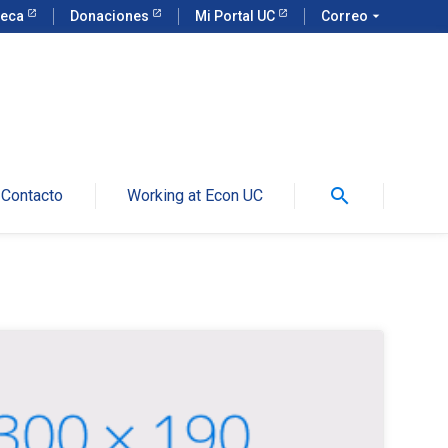
teca
Donaciones
Mi Portal UC
Correo
arrow_drop_down
search
Contacto
Working at Econ UC