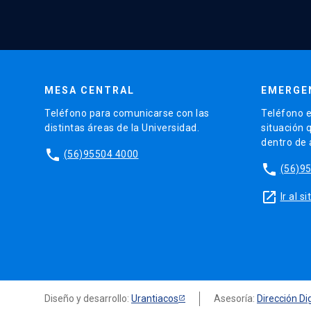
MESA CENTRAL
EMERGE
Teléfono para comunicarse con las
Teléfono e
distintas áreas de la Universidad.
situación 
dentro de
phone
(56)95504 4000
phone
(56)9
launch
Ir al 
Diseño y desarrollo:
Urantiacos
Asesoría:
Dirección Dig