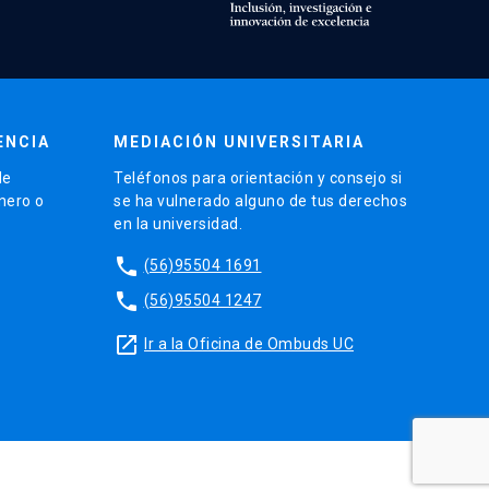
ENCIA
MEDIACIÓN UNIVERSITARIA
de
Teléfonos para orientación y consejo si
énero o
se ha vulnerado alguno de tus derechos
en la universidad.
phone
(56)95504 1691
phone
(56)95504 1247
launch
Ir a la Oficina de Ombuds UC