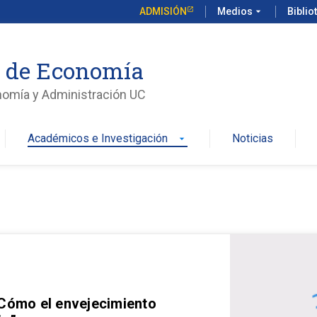
ADMISIÓN
Medios
arrow_drop_down
Biblio
o de Economía
nomía y Administración UC
Académicos e Investigación
Noticias
arrow_drop_down
 Cómo el envejecimiento