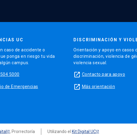
NCIAS UC
DISCRIMINACIÓN Y VIOL
n caso de accidente o
Orientación y apoyo en casos 
que ponga en riesgo tu vida
discriminación, violencia de g
 algún campus.
violencia sexual.
launch
5504 5000
Contacto para apoyo
launch
sitio de Emergencias
Más orientación
ital
, Prorrectoría
Utilizando el
Kit Digital UC