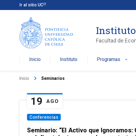
Ir al sitio UC
Institut
Facultad de Eco
Inicio
Instituto
Programas
arrow_drop_down
keyboard_arrow_right
Inicio
Seminarios
19
AGO
Conferencias
Seminario: “El Activo que Ignoramos: