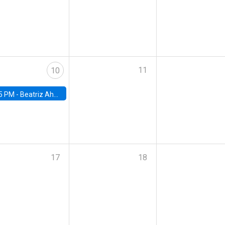
11
10
5 PM -
Beatriz Ahumada, PhD candidate, Universidad de Pittsburgh
17
18