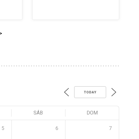
>
TODAY
SÁB
DOM
5
6
7