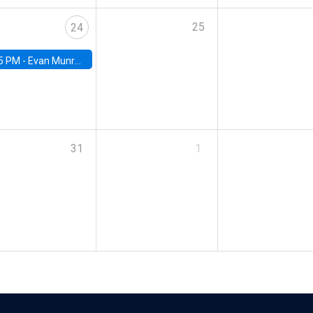
25
24
5 PM -
Evan Munro, Neyman Visiting Assistant Professor in the Department of Statistics at UC Berkeley
31
1