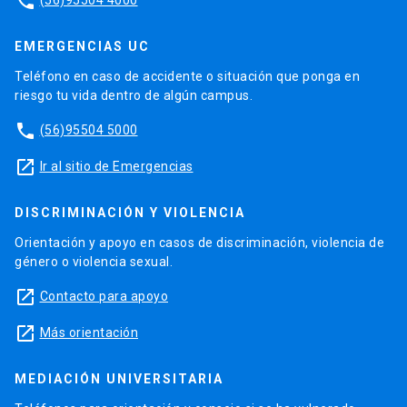
phone
EMERGENCIAS UC
Teléfono en caso de accidente o situación que ponga en
riesgo tu vida dentro de algún campus.
phone
(56)95504 5000
launch
Ir al sitio de Emergencias
DISCRIMINACIÓN Y VIOLENCIA
Orientación y apoyo en casos de discriminación, violencia de
género o violencia sexual.
launch
Contacto para apoyo
launch
Más orientación
MEDIACIÓN UNIVERSITARIA