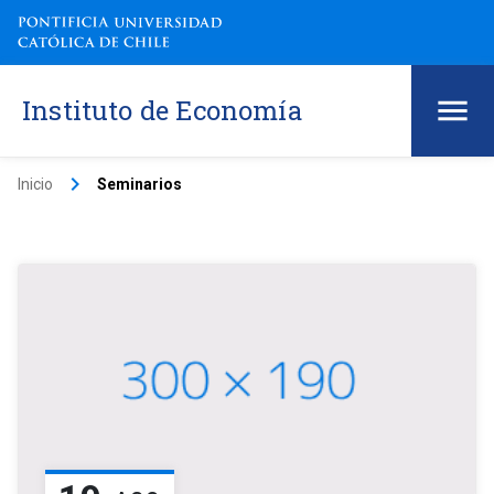
Instituto de Economía
keyboard_arrow_right
Inicio
Seminarios