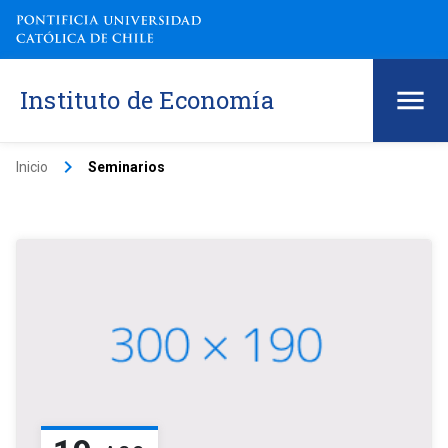
Instituto de Economía
keyboard_arrow_right
Inicio
Seminarios