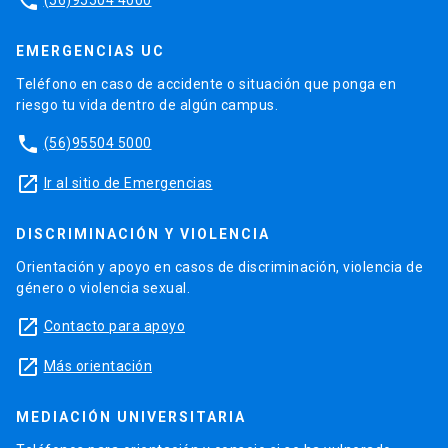
phone
EMERGENCIAS UC
Teléfono en caso de accidente o situación que ponga en
riesgo tu vida dentro de algún campus.
phone
(56)95504 5000
launch
Ir al sitio de Emergencias
DISCRIMINACIÓN Y VIOLENCIA
Orientación y apoyo en casos de discriminación, violencia de
género o violencia sexual.
launch
Contacto para apoyo
launch
Más orientación
MEDIACIÓN UNIVERSITARIA