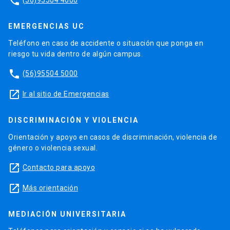
phone
EMERGENCIAS UC
Teléfono en caso de accidente o situación que ponga en
riesgo tu vida dentro de algún campus.
phone
(56)95504 5000
launch
Ir al sitio de Emergencias
DISCRIMINACIÓN Y VIOLENCIA
Orientación y apoyo en casos de discriminación, violencia de
género o violencia sexual.
launch
Contacto para apoyo
launch
Más orientación
MEDIACIÓN UNIVERSITARIA