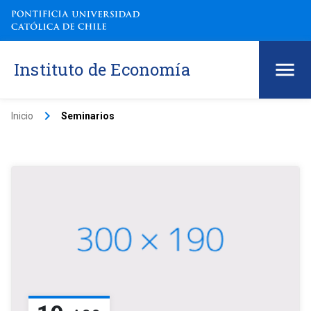
Instituto de Economía
keyboard_arrow_right
Inicio
Seminarios